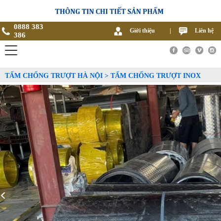
0888 383
Giới thiệu
|
Liên hệ
386
TẤM CHỐNG TRƯỢT HÀ NỘI > TẤM CHỐNG TRƯỢT INOX