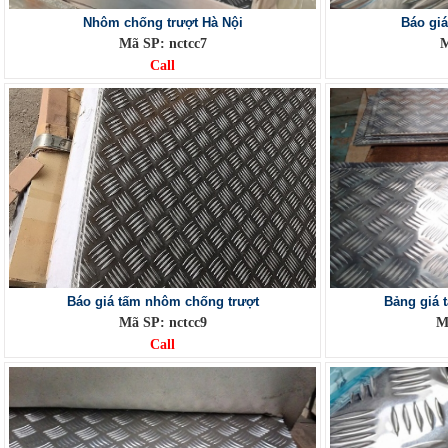
Nhôm chống trượt Hà Nội
Báo gi
Mã SP: nctcc7
M
Call
Báo giá tấm nhôm chống trượt
Bảng giá 
Mã SP: nctcc9
M
Call