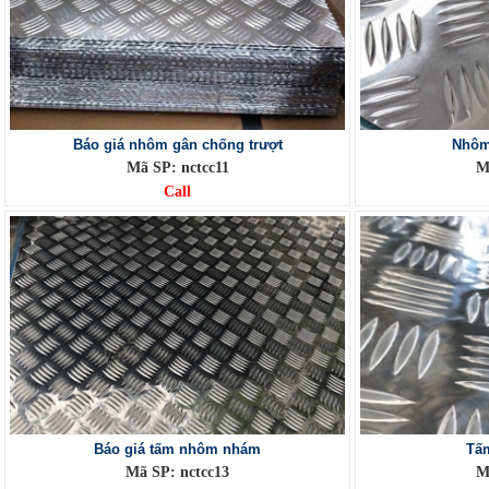
Báo giá nhôm gân chống trượt
Nhôm
Mã SP: nctcc11
M
Call
Báo giá tấm nhôm nhám
Tấ
Mã SP: nctcc13
M