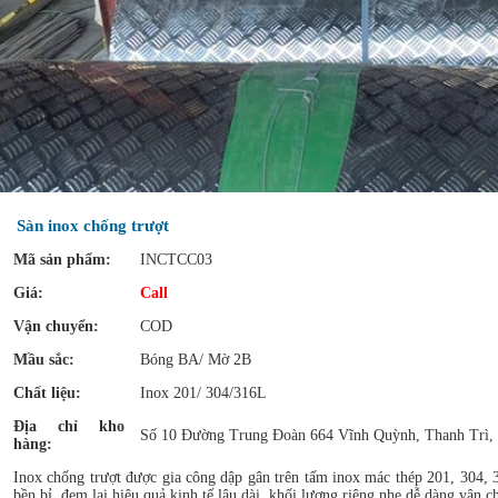
Sàn inox chống trượt
Mã sản phẩm:
INCTCC03
Giá:
Call
Vận chuyển:
COD
Mầu sắc:
Bóng BA/ Mờ 2B
Chất liệu:
Inox 201/ 304/316L
Địa chỉ kho
Số 10 Đường Trung Đoàn 664 Vĩnh Quỳnh, Thanh Trì,
hàng:
Inox chống trượt được gia công dập gân trên tấm inox mác thép 201, 304, 3
bền bỉ, đem lại hiệu quả kinh tế lâu dài, khối lượng riêng nhẹ dễ dàng vận ch