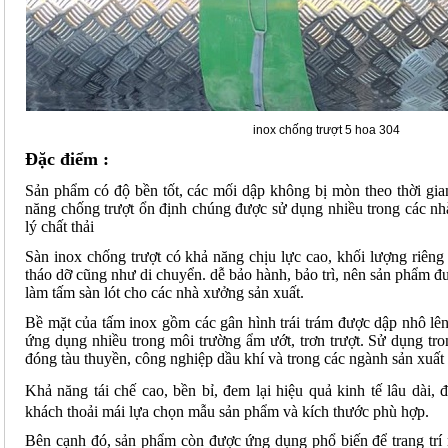
inox chống trượt 5 hoa 304
Đặc điểm :
Sản phẩm có độ bền tốt, các mối dập không bị mòn theo thời gian
năng chống trượt ổn định chúng được sử dụng nhiều trong các n
lý chất thải
Sàn inox chống trượt có khả năng chịu lực cao, khối lượng riêng 
tháo dỡ cũng như di chuyển. dễ bảo hành, bảo trì, nên sản phẩm đ
làm tấm sàn lót cho các nhà xưởng sản xuất.
Bề mặt của tấm inox gồm các gân hình trái trám được dập nhô lên
ứng dụng nhiều trong môi trường ẩm ướt, trơn trượt. Sử dụng tro
đóng tàu thuyền, công nghiệp dầu khí và trong các ngành sản xuất
Khả năng tái chế cao, bền bỉ, đem lại hiệu quả kinh tế lâu dài, 
khách thoải mái lựa chọn mẫu sản phẩm và kích thước phù hợp.
Bên cạnh đó, sản phẩm còn được ứng dụng phổ biến để trang trí n