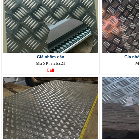
Giá nhôm gân
Gía nh
Mã SP: nctcc21
M
Call