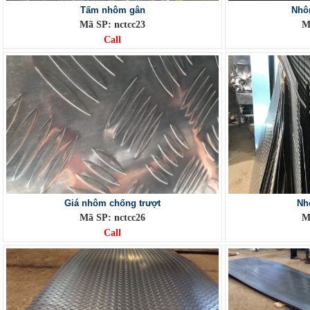
Tấm nhôm gân
Nhô
Mã SP: nctcc23
M
Call
Giá nhôm chống trượt
Nh
Mã SP: nctcc26
M
Call