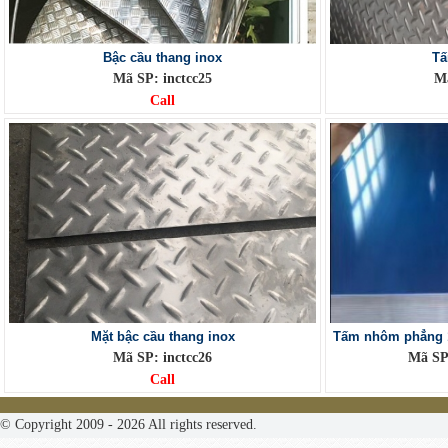
Bậc cầu thang inox
Tấ
Mã SP: inctcc25
Mã
Call
Mặt bậc cầu thang inox
Tấm nhôm phẳng
Mã SP: inctcc26
Mã SP
Call
© Copyright 2009 - 2026 All rights reserved.