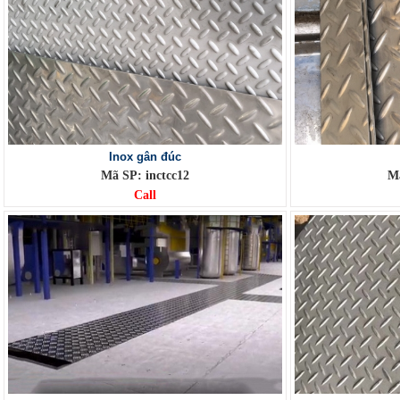
Inox gân đúc
Mã SP: inctcc12
Mã
Call