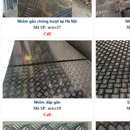
Nhôm gân chống trượt tại Hà Nội
Nh
Mã SP: nctcc17
M
Call
Nhôm dập gân
S
Mã SP: nctcc19
M
Call