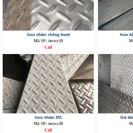
Inox nhám chống trượt
Inox d
Mã SP: inctcc18
Mã
Call
Inox nhám 201
Giá tấ
Mã SP: inctcc20
Mã
Call