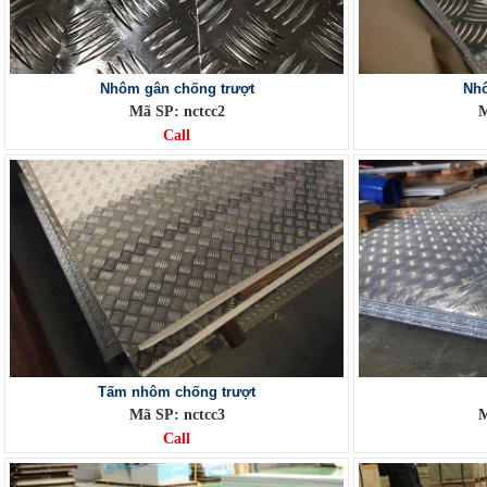
Nhôm gân chống trượt
Nhô
Mã SP: nctcc2
M
Call
Tấm nhôm chống trượt
Mã SP: nctcc3
M
Call