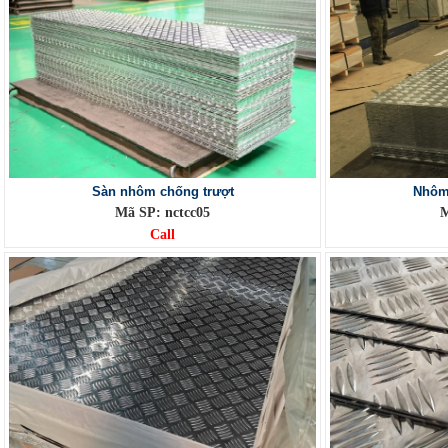
Sàn nhôm chống trượt
Nhôm 
Mã SP: nctcc05
M
Call