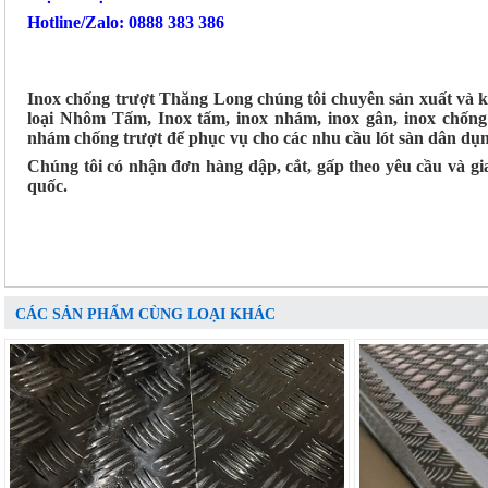
Hotline/Zalo: 0888 383 386
Inox chống trượt Thăng Long chúng tôi chuyên sản xuất và 
loại Nhôm Tấm, Inox tấm, inox nhám, inox gân, inox chố
nhám chống trượt để phục vụ cho các nhu cầu lót sàn dân dụ
Chúng tôi có nhận đơn hàng dập, cắt, gấp theo yêu cầu và g
quốc.
CÁC SẢN PHẨM CÙNG LOẠI KHÁC