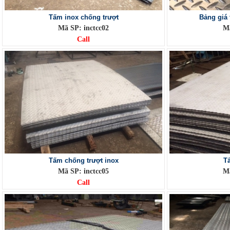
Tấm inox chống trượt
Bảng giá 
Mã SP: inctcc02
Mã
Call
Tấm chống trượt inox
T
Mã SP: inctcc05
Mã
Call