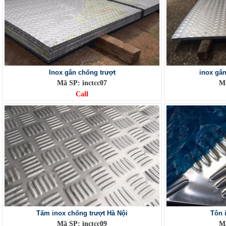
Inox gân chống trượt
inox gân
Mã SP: inctcc07
Mã
Call
Tấm inox chống trượt Hà Nội
Tôn 
Mã SP: inctcc09
Mã