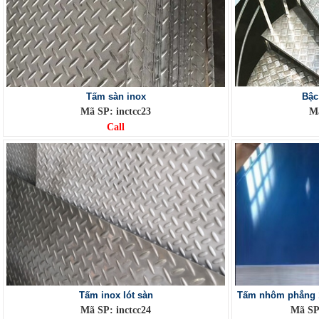
Tấm sàn inox
Bậc
Mã SP: inctcc23
Mã
Call
Tấm inox lót sàn
Tấm nhôm phẳng
Mã SP: inctcc24
Mã SP