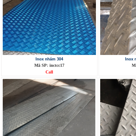
Inox nhám 304
Inox 
Mã SP: inctcc17
Mã
Call