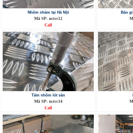
Nhôm nhám tại Hà Nội
Báo g
Mã SP: nctcc12
M
Call
Tấm nhôm lót sàn
Mã SP: nctcc14
M
Call