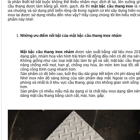
là phần thiết kế bắt buộc không thể thiếu nhằm mục đích đi lại, lên xuống g
cầu thang được làm bằng gỗ, kính, gạch, đá thì
mặt bậc cầu thang inox
là
ưa chuộng và sử dụng phổ biến rộng rãi trong ngành cơ khí xây dựng hiện na
inox lại được sử dụng nhiều đến như vậy? Hãy cùng chúng tôi tìm hiểu một 
phẩm này nhé!.
Những ưu điểm nổi bật của mặt bậc cầu thang inox nhám
Mặt bậc cầu thang inox nhám
được sản xuất bằng vật liệu inox 20
dạng gân, nhám hoa văn hình trái trám rất đồng đều nên có độ ma sát c
Không giống như các loại mặt bậc làm từ gỗ và sắt, mặt bậc cầu than
năng chống mối mọt, han gỉ, chống oxy hóa, ăn mòn kim loại tốt, dễ 
công công trình cung nhanh hơn.
Sản phẩm có độ bền cao, tuổi thọ lâu dài giúp tiết kiệm chi phí đáng kể
Nhờ inox nên độ sáng bóng của sản phẩm đẹp mắt. Ngoài ra còn giú
phòng và nhất là ở khu vực cầu thang, giúp cho không gian sinh sống
hơn.
Sản phẩm có nhiều mẫu mã đa dạng vì là chất liệu inox dạng tấm nên
dáng mặt cầu thang bằng cách cắt, mài, hàn, gấp.