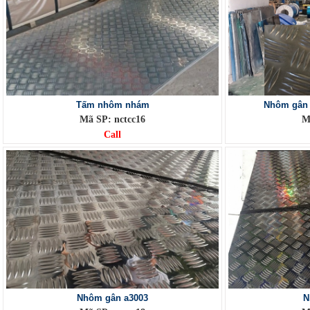
Tấm nhôm nhám
Nhôm gân c
Mã SP: nctcc16
M
Call
Nhôm gân a3003
N