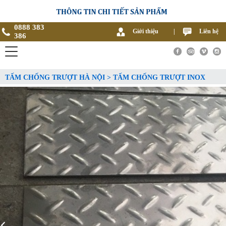
0888 383
Giới thiệu
|
Liên hệ
386
TẤM CHỐNG TRƯỢT HÀ NỘI > TẤM CHỐNG TRƯỢT INOX