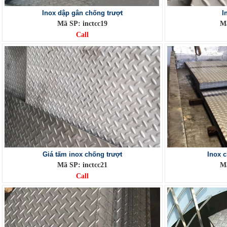
Inox dập gân chống trượt
I
Mã SP: inctcc19
Mã
Call
Giá tấm inox chống trượt
Inox c
Mã SP: inctcc21
Mã
Call