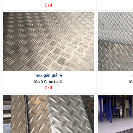
Call
Inox gân giá rẻ
Mã SP: inctcc11
Mã
Call