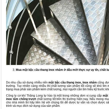
Mua mặt bậc cầu thang inox nhám ở đâu mới thực sự uy tín, chất 
Do nhu cầu sử dụng nhiều nên
mặt bậc cầu thang inox, inox nhám
cũng đượ
trường. Tuy nhiên càng nhiều thì chất lượng sản phẩm tốt cũng sẽ khó tìm 
trạng mua phải sản phẩm kém chất lượng, mọi người cần tìm hiểu kỹ trước kh
Công ty cơ khí Thăng Long tự hào là một trong những đơn vị cung cấp
mặt 
inox tấm chống trượt
chất lượng tốt trên thị trường hiện nay. Nếu mong 
cho nhà mình thì hãy liên hệ với chúng tôi để được tư vấn và chọn được
trình và mục đích sử dụng của sản phẩm.