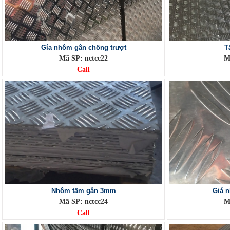
Gía nhôm gân chống trượt
T
Mã SP: nctcc22
M
Call
Nhôm tấm gân 3mm
Giá 
Mã SP: nctcc24
M
Call