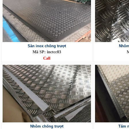
Sàn inox chống trượt
Nhôm 
Mã SP: inctcc03
M
Call
Nhôm chống trượt
Tấm n