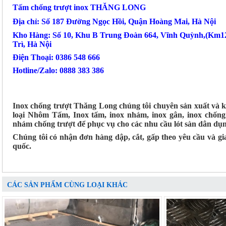
Tấm chống trượt inox THĂNG LONG
Địa chỉ: Số 187 Đường Ngọc Hồi, Quận Hoàng Mai, Hà Nội
Kho Hàng: Số 10, Khu B Trung Đoàn 664, Vĩnh Quỳnh,(Km1
Trì, Hà Nội
Điện Thoại: 0386 548 666
Hotline/Zalo: 0888 383 386
Inox chống trượt Thăng Long chúng tôi chuyên sản xuất và 
loại Nhôm Tấm, Inox tấm, inox nhám, inox gân, inox chố
nhám chống trượt để phục vụ cho các nhu cầu lót sàn dân dụ
Chúng tôi có nhận đơn hàng dập, cắt, gấp theo yêu cầu và g
quốc.
CÁC SẢN PHẨM CÙNG LOẠI KHÁC