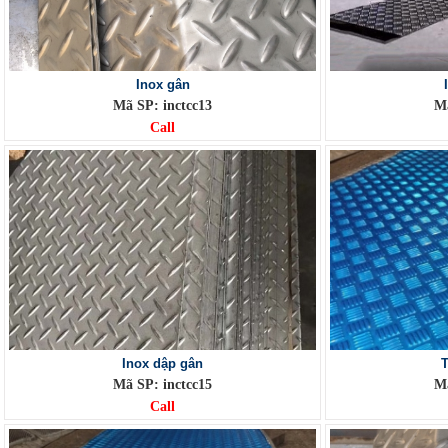
Inox gân
Mã SP: inctcc13
Mã
Call
Inox dập gân
Mã SP: inctcc15
Mã
Call