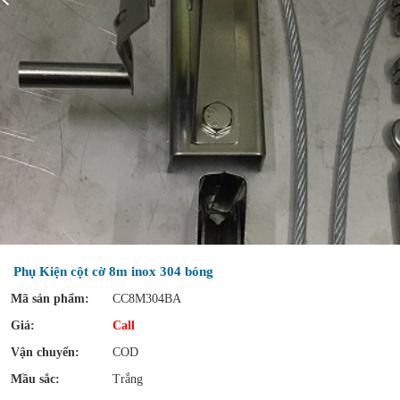
Phụ Kiện cột cờ 8m inox 304 bóng
Mã sản phẩm:
CC8M304BA
Giá:
Call
Vận chuyển:
COD
Mầu sắc:
Trắng