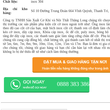
Chất liệu:
inox 304
Địa chỉ kho
Số 10 Đường Trung Đoàn 664 Vĩnh Quỳnh, Thanh Trì,
hàng:
Công ty TNHH Sản Xuất Cơ Khí và Nội Thất Thăng Long chúng tôi chuyên
thị trường các sản phẩm phụ kiện cột cờ inox ngoài trời như: Ống inox là
theo độ cao cột cờ của bạn, mặt bích inox cột cờ, thanh ren cố định làm ch
kéo cờ inox, dây cáp inox, Khóa cáp inox, ốc đế cột, puly inox, bóng bộ 
tăng đơ dây cáp inox, các thanh tam giác làm tăng cứng chân đế cột. Phụ ki
chúng tôi cung cấp đồng bộ, chất lượng tốt, giá thành cam kết rẻ nhất thị tr
từ 5m, 6m, 7m, 8m, 9m, 10m, 11m, 12m, 15m và 17m. Bạn là đơn vị gia côn
cho chúng tôi, chúng tôi giao hàng và bạn chỉ cần hàn lại với nhau rồi 
không lo bị dư thừa đề xê như cách làm thông thường.
0888 383 386