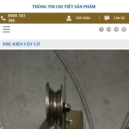
0888 383
Giới thiệu
|
Liên hệ
386
PHỤ KIỆN CỘT CỜ