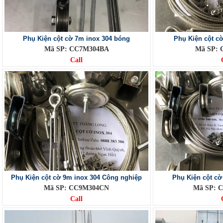
Phụ Kiện cột cờ 7m inox 304 bóng
Phụ Kiện cột c
Mã SP: CC7M304BA
Mã SP:
Call
Phụ Kiện cột cờ 9m inox 304 Công nghiệp
Phụ Kiện cột cờ
Mã SP: CC9M304CN
Mã SP: 
Call