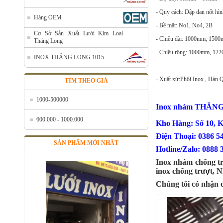
- Quy cách: Dập đan nốt hình
Hàng OEM
- Bề mặt: No1, No4, 2B
Cơ Sở Sản Xuất Lưới Kim Loại
- Chiều dài: 1000mm, 150
Thăng Long
- Chiều rộng: 1000mm, 1220
INOX THĂNG LONG 1015
- Xuất xứ:Phôi Inox , Hàn 
TÌM THEO GIÁ
1000-500000
Inox nhám THĂN
600.000 - 1000.000
Kho Hàng: Số 10, 
Điện Thoại: 
SẢN PHẨM MỚI NHẤT
Hotline/Zalo: 0888 
Inox nhám chống tr
inox chống trượt, 
Chúng tôi có nhận 