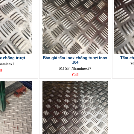
 chống trượt
Báo giá tấm inox chống trượt inox
Tấm ch
304
haminox1
M
Mã SP: Nhaminox37
ll
Call