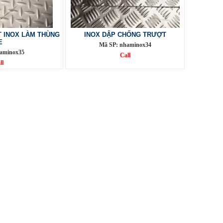
 INOX LÀM THÙNG
INOX DẬP CHỐNG TRƯỢT
E
Mã SP: nhaminox34
aminox35
Call
ll