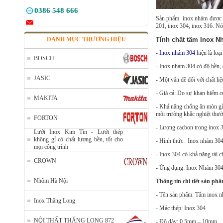
0386 548 666
Sản phẩm inox nhám được ứn
201, inox 304, inox 316. Nó
DANH MỤC THƯƠNG HIỆU
Tính chất tấm Inox N
-
Inox nhám 304
hiện là loạ
BOSCH
- Inox nhám 304 có độ bền, đ
JASIC
- Một vấn đề đối với chất l
- Giá cả: Do sự khan hiếm củ
MAKITA
- Khả năng chống ăn mòn gỉ 
môi trường khắc nghiệt thườn
FORTON
- Lượng cacbon trong inox 3
Lưới Inox Kim Tín - Lưới thép
không gỉ có chất lượng bền, tốt cho
- Hình thức: Inox nhám 304 
mọi công trình
- Inox 304 có khả năng tái c
CROWN
- Ứng dụng: Inox Nhám 304 
Nhôm Hà Nội
Thông tin chi tiết sản p
- Tên sản phẩm: Tấm inox 
Inox Thăng Long
- Mác thép: Inox 304
NỘI THẤT THĂNG LONG 872
- Độ dày: 0.5mm – 10mm