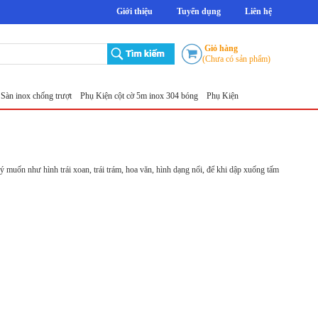
Giới thiệu
Tuyển dụng
Liên hệ
Giỏ hàng
(Chưa có sản phẩm)
inox chống trượt
Phụ Kiện cột cờ 5m inox 304 bóng
Phụ Kiện cột cờ 6m inox 304 bóng
 muốn như hình trái xoan, trái trám, hoa văn, hình dạng nổi, để khi dập xuống tấm