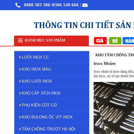
0888 383 386
/0386 548 666
|
Bán lưới inox 
DANH MỤC SẢN PHẨM
KHO TẤM CHỐNG TR
LƯỚI INOX CC
Inox Nhám
KHO INOX MÀU
Inox nhám là inox dạng tấm,
tôn inox, nó sẽ tạo thành hì
KHO LƯỚI INOX
KHO CÁP XÍCH INOX
PHỤ KIỆN CỘT CỜ
KHO BULONG ỐC VÍT INOX
TẤM CHỐNG TRƯỢT HÀ NỘI