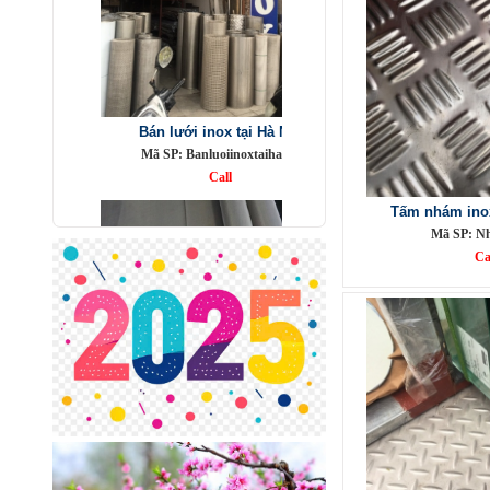
Bán lưới inox tại Hà Nội
Mã SP: Banluoiinoxtaihanoi
Call
Tấm nhám inox
Mã SP: N
Ca
Lưới lọc inox 304
Mã SP: LL304
Call