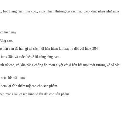
c, bậc thang, sàn nhà kho., inox nhám thường có các mác thép khác nhau như inox
hám hiện nay
ường cao.
 nên vấn đề han gỉ tại các mối hàn hiếm khi xảy ra đối với inox 304.
p inox 304 và mác thép 316 cũng tăng cao.
ịnh rất cao, có khả năng chống ăn mòn tuyệt vời ở hầu hết mọi môi trường kể cả các
ơ của bề mặt inox.
 đem lại tính thẩm mỹ cao cho sản phẩm.
ên mang lại lợi ích kinh tế lâu dài cho sản phẩm.
.