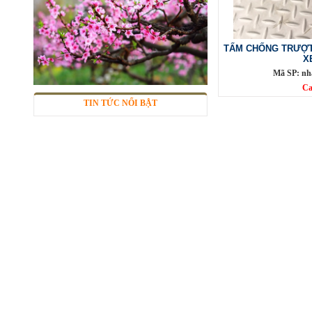
TẤM CHỐNG TRƯỢT
X
Mã SP: nh
Ca
TIN TỨC NỔI BẬT
Lưới inox đan ô 7x7mm 304 TLG
Thăng Long khổ 1m
Mã SP: TLG030360-304
285.000 đ