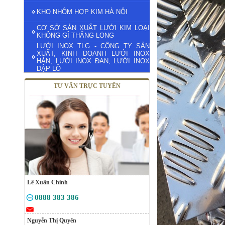
KHO NHÔM HỢP KIM HÀ NỘI
CƠ SỞ SẢN XUẤT LƯỚI KIM LOẠI
KHÔNG GỈ THĂNG LONG
LƯỚI INOX TLG - CÔNG TY SẢN
XUẤT, KINH DOANH LƯỚI INOX
HÀN, LƯỚI INOX ĐAN, LƯỚI INOX
DẬP LỖ
TƯ VẤN TRỰC TUYẾN
Lê Xuân Chinh
0888 383 386
Nguyễn Thị Quyên