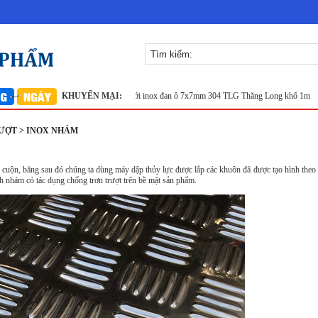
tại Hà Nội
Lưới lọc inox 304
KHUYẾN MẠI:
Lưới inox đan ô 7x7mm 304 TLG Thăng Long khổ 1m
Sàn 
ƯỢT > INOX NHÁM
 cuộn, băng sau đó chúng ta dùng máy dập thủy lực được lắp các khuôn đã được tạo hình theo ý
nh nhám có tác dụng chống trơn trượt trên bề mặt sản phẩm.