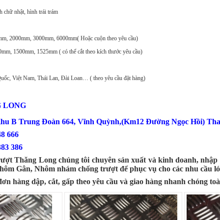
 chữ nhật, hình trái trám
0mm, 2000mm, 3000mm, 6000mm( Hoặc cuộn theo yêu cầu)
mm, 1500mm, 1525mm ( có thể cắt theo kích thước yêu cầu)
Quốc, Việt Nam, Thái Lan, Đài Loan… ( theo yêu cầu đặt hàng)
G LONG
Khu B Trung Đoàn 664, Vĩnh Quỳnh,(Km12 Đường Ngọc Hồi) Tha
0386 548 666
383 386
ượt Thăng Long chúng tôi chuyên sản xuất và kinh doanh, nhập 
Nhôm Gân, Nhôm nhám chống trượt để phục vụ cho các nhu cầu ló
đơn hàng dập, cắt, gấp theo yêu cầu và giao hàng nhanh chóng to