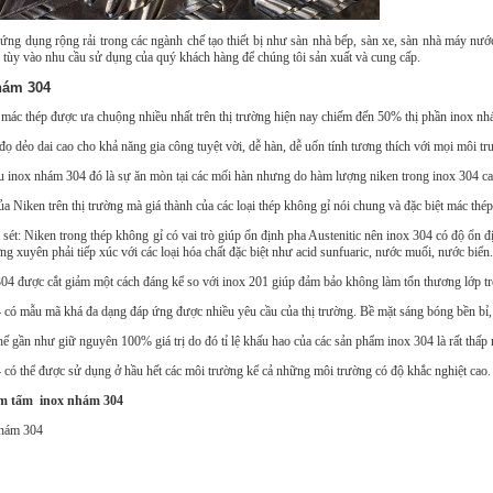
g dụng rộng rải trong các ngành chế tạo thiết bị như sàn nhà bếp, sàn xe, sàn nhà máy nướ
 tùy vào nhu cầu sử dụng của quý khách hàng để chúng tôi sản xuất và cung cấp.
hám 304
i mác thép được ưa chuộng nhiều nhất trên thị trường hiện nay chiếm đến 50% thị phần inox n
ọ dẻo dai cao cho khả năng gia công tuyệt vời, dễ hàn, dễ uốn tính tương thích với mọi môi tr
iệu inox nhám 304 đó là sự ăn mòn tại các mối hàn nhưng do hàm lượng niken trong inox 304 cao
a Niken trên thị trường mà giá thành của các loại thép không gỉ nói chung và đặc biệt mác thé
sét: Niken trong thép không gỉ có vai trò giúp ổn định pha Austenitic nên inox 304 có độ ổn đ
g xuyên phải tiếp xúc với các loại hóa chất đặc biệt như acid sunfuaric, nước muối, nước biển.
04 được cắt giảm một cách đáng kể so với inox 201 giúp đảm bảo không làm tổn thương lớp tr
có mẫu mã khá đa dạng đáp ứng được nhiều yêu cầu của thị trường. Bề mặt sáng bóng bền bỉ,
hế gần như giữ nguyên 100% giá trị do đó tỉ lệ khấu hao của các sản phẩm inox 304 là rất thấp n
có thể được sử dụng ở hầu hết các môi trường kể cả những môi trường có độ khắc nghiệt cao
hẩm tấm inox nhám 304
nhám 304