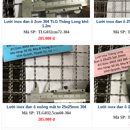
Lưới inox đan ô 2cm 304 TLG Thăng Long khổ
Lưới inox đan ô 2
1.2m
Mã SP: TLG032cm72-304
Mã SP: 
285.000 đ
Lưới inox đan ô vuông mắt to 25x25mm 304
Lưới inox đan ô 
Mã SP: TLG032.5cm60-304
Mã SP: 
285.000 đ