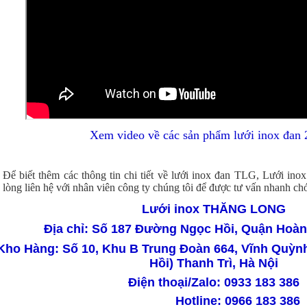
Xem video về các sản phẩm lưới inox đan 
Để biết thêm các thông tin chi tiết về lưới inox đan TLG, Lưới in
lòng liên hệ với nhân viên công ty chúng tôi để được tư vấn nhanh ch
Lưới inox THĂNG LONG
Địa chỉ: Số 187 Đường Ngọc Hồi, Quận Hoàn
Kho Hàng: Số 10, Khu B Trung Đoàn 664, Vĩnh Quỳ
Hồi) Thanh Trì, Hà Nội
Điện thoại/Zalo: 0933 183 386
Hotline: 0966 183 386