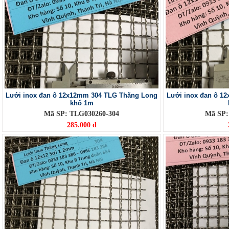
Lưới inox đan ô 12x12mm 304 TLG Thăng Long
Lưới inox đan ô 1
khổ 1m
Mã SP: TLG030260-304
Mã SP:
285.000 đ