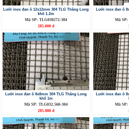
Lưới inox đan ô 12x12mm 304 TLG Thăng Long
Lưới inox đan ô 
khổ 1.2m
Mã SP: TLG030272-304
Mã SP:
285.000 đ
Lưới inox đan ô 8x8mm 304 TLG Thăng Long
Lưới inox đan ô 
khổ 1m
Mã SP: TLG032.560-304
Mã SP:
285.000 đ