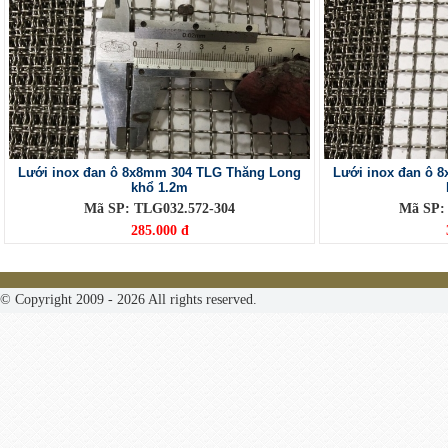
Lưới inox đan ô 8x8mm 304 TLG Thăng Long
Lưới inox đan ô 
khổ 1.2m
Mã SP: TLG032.572-304
Mã SP:
285.000 đ
© Copyright 2009 - 2026 All rights reserved.