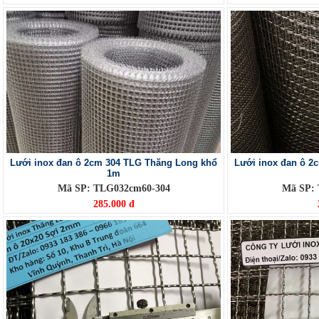
Lưới inox đan ô 2cm 304 TLG Thăng Long khổ
Lưới inox đan ô 2
1m
Mã SP: TLG032cm60-304
Mã SP:
285.000 đ