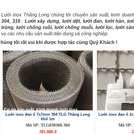
Lưới inox Thăng Long chúng tôi chuyên sản xuất, kinh doa
304, 316
:
Lưới xây dựng, lưới dệt, lưới đan, lưới hàn, lư
trùng, lưới chống ruồi, lưới chống muỗi, lưới lọc, lưới sàng
vụ các nhu cầu sản xuất dân dụng và công nghiệp.
húng tôi rất vui khi được hợp tác cùng Quý Khách !
Lưới inox đan ô 7x7mm 304 TLG Thăng Long
Lưới inox đan ô 2
khổ 1m
Mã SP: TLG030360-304
Mã SP:
285.000 đ
2