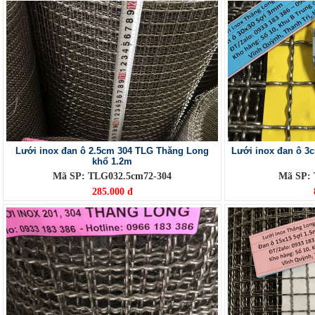
Lưới inox đan ô 2.5cm 304 TLG Thăng Long
Lưới inox đan ô 3
khổ 1.2m
Mã SP: TLG032.5cm72-304
Mã SP:
285.000 đ