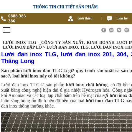
0888 383
Giới thiệu
|
Liên hệ
386
LƯỚI INOX TLG - CÔNG TY SẢN XUẤT, KINH DOANH LƯỚI I
LƯỚI INOX DẬP LỖ > LƯỚI ĐAN INOX TLG, LƯỚI ĐAN INOX T
Lưới đan inox TLG, lưới đan inox 201, 304, 
Thăng Long
Sản phẩm lưới inox đan TLG là gỉ? quy trình sản xuất ra sản
sao?, loại lưới inox này có tốt không?
Lưới đan inox TLG là sản phẩm
lưới inox chất lượng
, có độ bền
xuất bằng công nghệ hiện đại ủ gia nhiệt Hydrogen hóa. Công nghệ
khí Amoniac và các loại tạp chất bám trên bề mặt của
sợi lưới inox 
luôn sáng bóng ổn định nên độ bền của loại
lưới inox đan TLG
này 
đan inox thông thường khác.