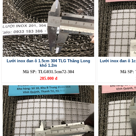
Lưới inox đan ô 1.5cm 304 TLG Thăng Long
Lưới inox đan ô 1
khổ 1.2m
Mã SP: TLG031.5cm72-304
Mã SP:
285.000 đ