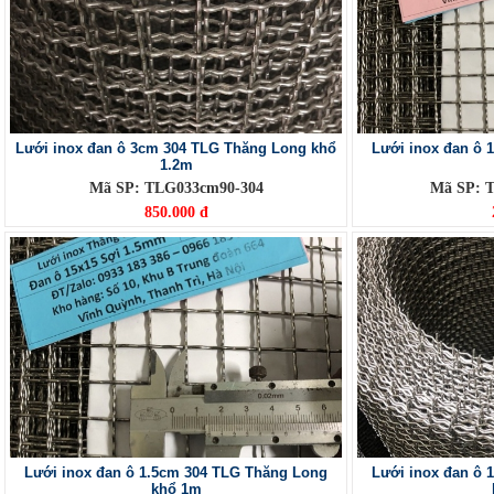
Lưới inox đan ô 3cm 304 TLG Thăng Long khổ
Lưới inox đan ô 
1.2m
Mã SP: TLG033cm90-304
Mã SP: 
850.000 đ
Lưới inox đan ô 1.5cm 304 TLG Thăng Long
Lưới inox đan ô 
khổ 1m