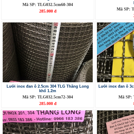
Mã SP: TLG032.5cm60-304
Mã SP: 
285.000 đ
Lưới inox đan ô 2.5cm 304 TLG Thăng Long
Lưới inox đan ô 3
khổ 1.2m
Mã SP: TLG032.5cm72-304
Mã SP:
285.000 đ