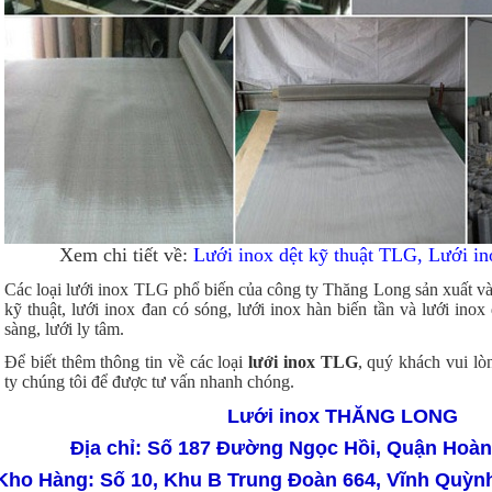
Xem chi tiết về:
Lưới inox dệt kỹ thuật TLG, Lưới i
Các loại lưới inox TLG phổ biến của công ty Thăng Long sản xuất và
kỹ thuật, lưới inox đan có sóng, lưới inox hàn biến tần và lưới inox 
sàng, lưới ly tâm.
Để biết thêm thông tin về các loại
lưới inox TLG
, quý khách vui lò
ty chúng tôi để được tư vấn nhanh chóng.
Lưới inox THĂNG LONG
Địa chỉ: Số 187 Đường Ngọc Hồi, Quận Hoàn
Kho Hàng: Số 10, Khu B Trung Đoàn 664, Vĩnh Quỳ