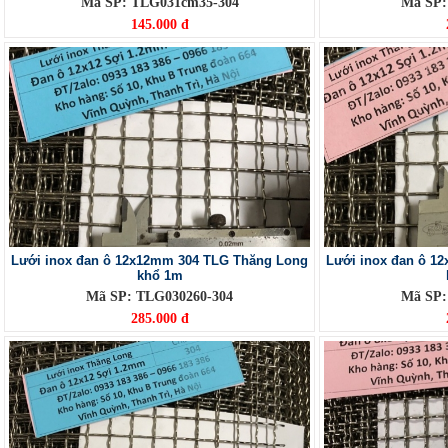
Mã SP: TLG031cm35-304
Mã SP:
145.000 đ
Lưới inox đan ô 12x12mm 304 TLG Thăng Long
Lưới inox đan ô 1
khổ 1m
Mã SP: TLG030260-304
Mã SP:
285.000 đ