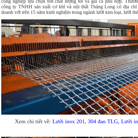
công nghiệp lựa chọn bởi chất lượng tốt và giá cả phù hợp. Thươ
công ty TNHH sản xuất cơ khí và nội thất Thăng Long có địa chỉ 
doanh với trên 15 năm kinh nghiệm trong ngành lưới kim loại, lưới th
Xem chi tiết về:
Lưới inox 201, 304 đan TLG, Lưới i