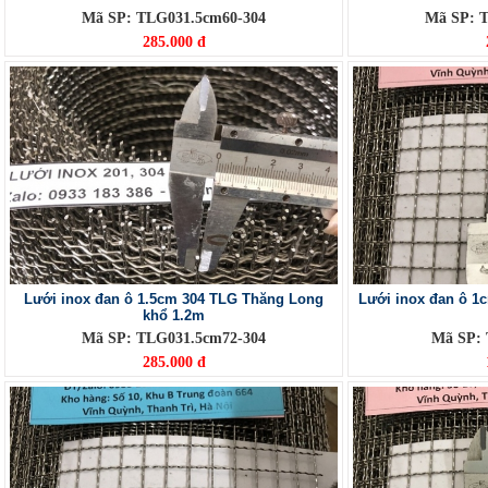
Mã SP: TLG031.5cm60-304
Mã SP: 
285.000 đ
Lưới inox đan ô 1.5cm 304 TLG Thăng Long
Lưới inox đan ô 1
khổ 1.2m
Mã SP: TLG031.5cm72-304
Mã SP:
285.000 đ