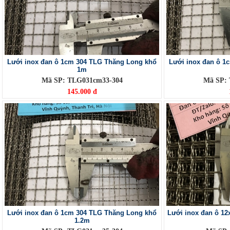
Lưới inox đan ô 1cm 304 TLG Thăng Long khổ
Lưới inox đan ô 1
1m
Mã SP: TLG031cm33-304
Mã SP:
145.000 đ
Lưới inox đan ô 1cm 304 TLG Thăng Long khổ
Lưới inox đan ô 1
1.2m