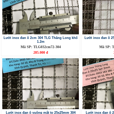
Lưới inox đan ô 2cm 304 TLG Thăng Long khổ
Lưới inox đan ô 2
1.2m
Mã SP: TLG032cm72-304
Mã SP: 
285.000 đ
Lưới inox đan ô vuông mắt to 25x25mm 304
Lưới inox đan ô 