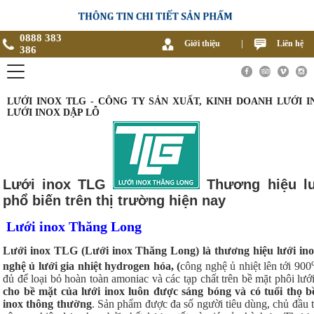
0888 383
Giới thiệu
|
Liên hệ
386
LƯỚI INOX TLG - CÔNG TY SẢN XUẤT, KINH DOANH LƯỚI I
LƯỚI INOX DẬP LỖ
Lưới inox TLG
Thương hiệu lướ
phổ biến trên thị trường hiện nay
Lưới inox Thăng Long
Lưới inox TLG (Lưới inox Thăng Long) là thương hiệu lưới in
nghệ ủ lưới gia nhiệt hydrogen hóa, (
công nghệ ủ nhiệt lên tới 900
đủ để loại bỏ hoàn toàn amoniac và các tạp chất trên bề mặt phôi lướ
cho bề mặt của lưới inox luôn được sáng bóng và có tuổi thọ bề
inox thông thường
. Sản phẩm được đa số người tiêu dùng, chủ đầu 