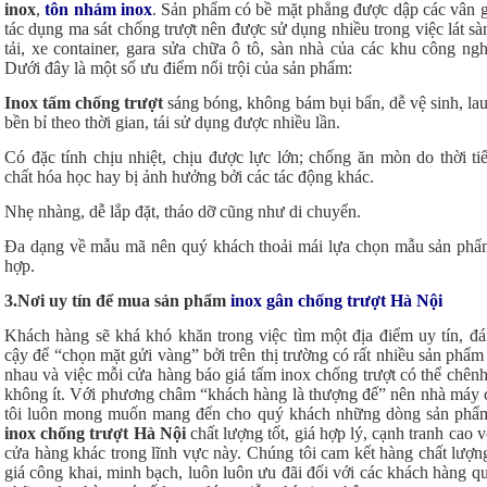
inox
,
tôn nhám inox
. Sản phẩm có bề mặt phẳng được dập các vân 
tác dụng ma sát chống trượt nên được sử dụng nhiều trong việc lát sà
tải, xe container, gara sửa chữa ô tô, sàn nhà của các khu công n
Dưới đây là một số ưu điểm nổi trội của sản phẩm:
Inox tấm chống trượt
sáng bóng, không bám bụi bẩn, dễ vệ sinh, lau
bền bỉ theo thời gian, tái sử dụng được nhiều lần.
Có đặc tính chịu nhiệt, chịu được lực lớn; chống ăn mòn do thời tiế
chất hóa học hay bị ảnh hưởng bởi các tác động khác.
Nhẹ nhàng, dễ lắp đặt, tháo dỡ cũng như di chuyển.
Đa dạng về mẫu mã nên quý khách thoải mái lựa chọn mẫu sản ph
hợp.
3.Nơi uy tín để mua sản phẩm
inox gân chống trượt Hà Nội
Khách hàng sẽ khá khó khăn trong việc tìm một địa điểm uy tín, đá
cậy để “chọn mặt gửi vàng” bởi trên thị trường có rất nhiều sản phẩm
nhau và việc mỗi cửa hàng báo giá tấm inox chống trượt có thể chên
không ít. Với phương châm “khách hàng là thượng đế” nên nhà máy
tôi luôn mong muốn mang đến cho quý khách những dòng sản ph
inox chống trượt Hà Nội
chất lượng tốt, giá hợp lý, cạnh tranh cao v
cửa hàng khác trong lĩnh vực này. Chúng tôi cam kết hàng chất lượn
giá công khai, minh bạch, luôn luôn ưu đãi đối với các khách hàng q