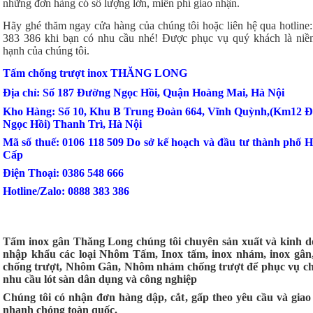
những đơn hàng có số lượng lớn, miễn phí giao nhận.
Hãy ghé thăm ngay cửa hàng của chúng tôi hoặc liên hệ qua hotline
383 386 khi bạn có nhu cầu nhé! Được phục vụ quý khách là niề
hạnh của chúng tôi.
Tấm chống trượt inox THĂNG LONG
Địa chỉ: Số 187 Đường Ngọc Hồi, Quận Hoàng Mai, Hà Nội
Kho Hàng: Số 10, Khu B Trung Đoàn 664, Vĩnh Quỳnh,(Km12 
Ngọc Hồi) Thanh Trì, Hà Nội
Mã số thuế: 0106 118 509 Do sở kế hoạch và đầu tư thành phố H
Cấp
Điện Thoại: 0386 548 666
Hotline/Zalo: 0888 383 386
Tấm inox gân Thăng Long chúng tôi chuyên sản xuất và kinh d
nhập khẩu các loại Nhôm Tấm, Inox tấm, inox nhám, inox gân,
chống trượt, Nhôm Gân, Nhôm nhám chống trượt để phục vụ ch
nhu cầu lót sàn dân dụng và công nghiệp
Chúng tôi có nhận đơn hàng dập, cắt, gấp theo yêu cầu và giao
nhanh chóng toàn quốc.