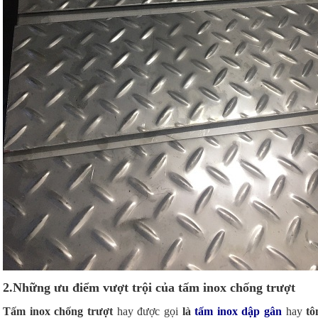
2.Những ưu điểm vượt trội của tấm inox chống trượt
Tấm inox chống trượt
hay được gọi
là
tấm inox dập gân
hay
tô