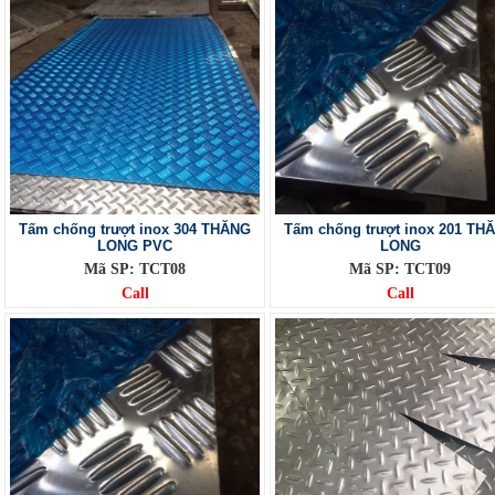
Tấm chống trượt inox 304 THĂNG
Tấm chống trượt inox 201 TH
LONG PVC
LONG
Mã SP: TCT08
Mã SP: TCT09
Call
Call