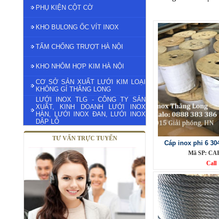
PHỤ KIỆN CỘT CỜ
KHO BULONG ỐC VÍT INOX
TẤM CHỐNG TRƯỢT HÀ NỘI
KHO NHÔM HỢP KIM HÀ NỘI
CƠ SỞ SẢN XUẤT LƯỚI KIM LOẠI
KHÔNG GỈ THĂNG LONG
LƯỚI INOX TLG - CÔNG TY SẢN
XUẤT, KINH DOANH LƯỚI INOX
HÀN, LƯỚI INOX ĐAN, LƯỚI INOX
DẬP LỖ
TƯ VẤN TRỰC TUYẾN
Cáp inox phi 6 3
Mã SP: CA
Call