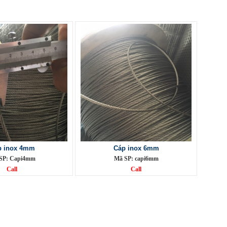
p inox 4mm
Cáp inox 6mm
SP: Capi4mm
Mã SP: capi6mm
Call
Call