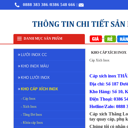
0888 383 386
/0386 548 666
|
Bán lưới inox tại Hà Nội
L
DANH MỤC SẢN PHẨM
KHO CÁP XÍCH INOX
LƯỚI INOX CC
Cáp Xích Inox
KHO INOX MÀU
Cáp xích inox T
KHO LƯỚI INOX
Địa chỉ: Số 187 Đư
KHO CÁP XÍCH INOX
Kho Hàng: Số 10, 
- Cáp Inox
Điện Thoại: 
Hotline/Zalo: 0888 
- Xích Inox
Cáp xích Thăng Lon
- Tăng Đơ Inox
tay quay cáp, phụ k
- Khóa cáp Inox
Chúng tôi có nhận 