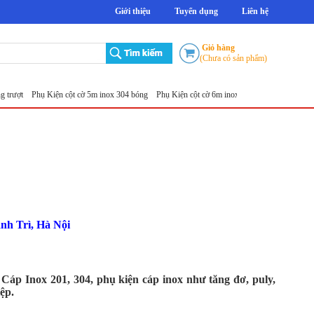
Giới thiệu
Tuyển dụng
Liên hệ
Giỏ hàng
(Chưa có sản phẩm)
rượt
Phụ Kiện cột cờ 5m inox 304 bóng
Phụ Kiện cột cờ 6m inox 304 bóng
Phụ Kiện cột
nh Trì, Hà Nội
Cáp Inox 201, 304, phụ kiện cáp inox như tăng đơ, puly,
ệp.