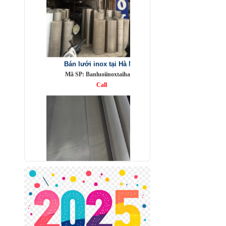
Bán lưới inox tại Hà Nội
Mã SP: Banluoiinoxtaihanoi
Call
Lưới lọc inox 304
Mã SP: LL304