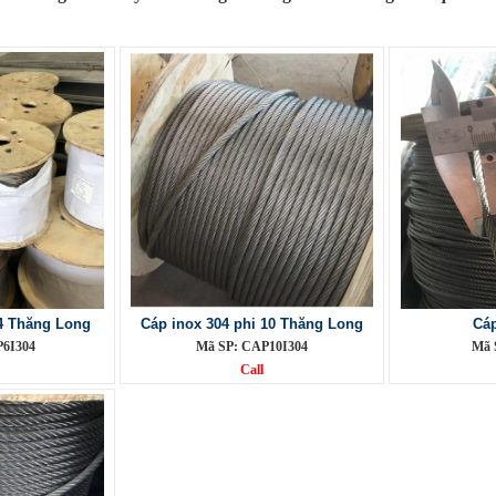
04 Thăng Long
Cáp inox 304 phi 10 Thăng Long
Cá
P6I304
Mã SP: CAP10I304
Mã 
Call