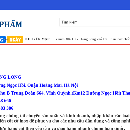
ưới lọc inox 304
KHUYẾN MẠI:
Lưới inox đan ô 7x7mm 304 TLG Thăng Long khổ 1m
Sàn inox chống t
HĂNG LONG
ờng Ngọc Hồi, Quận Hoàng Mai, Hà Nội
Khu B Trung Đoàn 664, Vĩnh Quỳnh,(Km12 Đường Ngọc Hồi) Tha
0386 548 666
383 386
g chúng tôi chuyên sản xuất và kinh doanh, nhập khẩu các loại 
iện cột cờ inox để phục vụ cho các nhu cầu dân dụng và công nghi
đơn hàng cắt theo yêu cầu và giao hàng nhanh chóng toàn quốc.