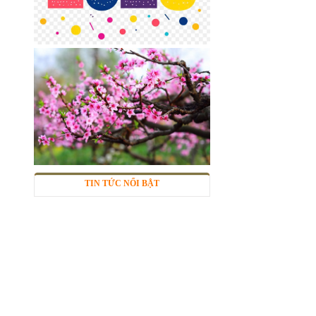
Call
TIN TỨC NỔI BẬT
Lưới inox đan ô 7x7mm 304 TLG
Thăng Long khổ 1m
Mã SP: TLG030360-304
285.000 đ