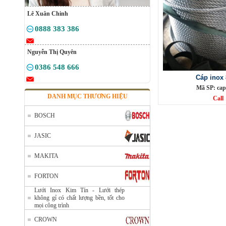
Lê Xuân Chinh
0888 383 386
Nguyễn Thị Quyên
0386 548 666
Cáp inox
Mã SP: ca
DANH MỤC THƯƠNG HIỆU
Call
BOSCH
JASIC
MAKITA
FORTON
Lưới Inox Kim Tín - Lưới thép
không gỉ có chất lượng bền, tốt cho
mọi công trình
CROWN