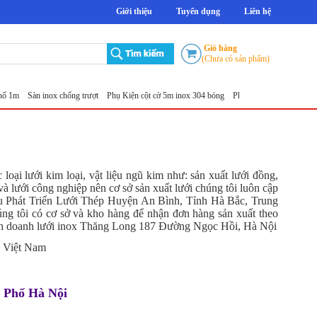
Giới thiệu
Tuyển dụng
Liên hệ
Giỏ hàng
(Chưa có sản phẩm)
 1m
Sàn inox chống trượt
Phụ Kiện cột cờ 5m inox 304 bóng
Phụ Kiện cột cờ 6m inox 3
ại lưới kim loại, vật liệu ngũ kim như: sản xuất lưới đồng,
à lưới công nghiệp nên cơ sở sản xuất lưới chúng tôi luôn cập
Khu Phát Triển Lưới Thép Huyện An Bình, Tỉnh Hà Bắc, Trung
ng tôi có cơ sở và kho hàng để nhận đơn hàng sản xuất theo
inh doanh lưới inox Thăng Long 187 Đường Ngọc Hồi, Hà Nội
i, Việt Nam
h Phố Hà Nội