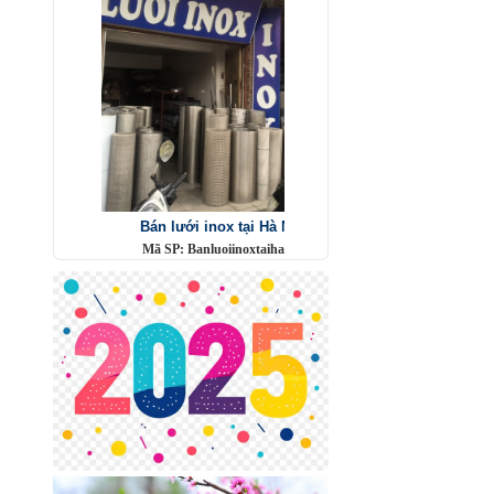
Bán lưới inox tại Hà Nội
Mã SP: Banluoiinoxtaihanoi
Call