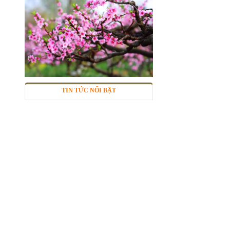
Lưới lọc inox 304
Mã SP: LL304
Call
TIN TỨC NỔI BẬT
Lưới inox đan ô 7x7mm 304 TLG
Thăng Long khổ 1m
Mã SP: TLG030360-304
285.000 đ