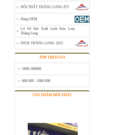
NỘI THẤT THĂNG LONG 872
Hàng OEM
Cơ Sở Sản Xuất Lưới Kim Loại
Thăng Long
INOX THĂNG LONG 1015
TÌM THEO GIÁ
1000-500000
600.000 - 1000.000
SẢN PHẨM MỚI NHẤT