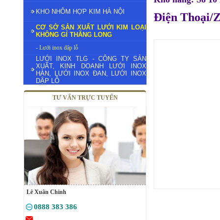
KHO NHÔM HỢP KIM HÀ NỘI
Điện Thoại/Z
CƠ SỞ SẢN XUẤT LƯỚI KIM LOẠI
KHÔNG GỈ THĂNG LONG
- Lưới inox dập lỗ
LƯỚI INOX TLG - CÔNG TY SẢN
XUẤT, KINH DOANH LƯỚI INOX
HÀN, LƯỚI INOX ĐAN, LƯỚI INOX
DẬP LỖ
TƯ VẤN TRỰC TUYẾN
Lê Xuân Chinh
0888 383 386