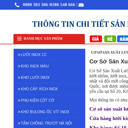
0888 383 386
/0386 548 666
|
Bán l
DANH MỤC SẢN PHẨM
CƠ SỞ SẢN XUẤT LƯ
LƯỚI INOX CC
Cơ Sở Sản Xu
KHO INOX MÀU
Cơ Sở Sản Xuất Lưới 
lưới nhôm, lưới inox
KHO LƯỚI INOX
nhật và đổi mới côn
Quốc, nơi được mệnh
KHO CÁP XÍCH INOX
yêu cầu tại Số 10, 
Mọi thông tin có nhu 
PHỤ KIỆN CỘT CỜ
Cơ sở sản xuất l
KHO BULONG ỐC VÍT INOX
Cửa hàng lưới k
TẤM CHỐNG TRƯỢT HÀ NỘI
Kho hàng: Số 10