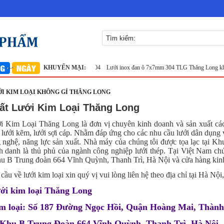
ưới inox tại Hà Nội
KHUYẾN MẠI:
Lưới lọc inox 304
Lưới inox đan ô 7x7mm 304 TLG Thăng Long khổ
ỚI KIM LOẠI KHÔNG GỈ THĂNG LONG
ất Lưới Kim Loại Thăng Long
Kim Loại Thăng Long là đơn vị chuyên kinh doanh và sản xuất các lo
, lưới kẽm, lưới sợi cáp. Nhằm đáp ứng cho các nhu cầu lưới dân dụng v
g nghệ, năng lực sản xuất. Nhà máy của chúng tôi được tọa lạc tại 
 danh là thủ phủ của ngành công nghiệp lưới thép. Tại Việt Nam chú
Khu B Trung đoàn 664 Vĩnh Quỳnh, Thanh Trì, Hà Nội và cửa hàng k
cầu về lưới kim loại xin quý vị vui lòng liên hệ theo địa chỉ tại Hà Nộ
ưới kim loại Thăng Long
im loại: Số 187 Đường Ngọc Hồi, Quận Hoàng Mai, Thàn
 Khu B Trung Đoàn 664 Vĩnh Quỳnh, Thanh Trì, Hà Nội