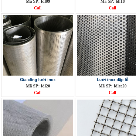
Mã SP: ldl09
Mã SP: ldl18
Call
Call
Gia công lưới inox
Lưới inox dập lỗ
Mã SP: ldl20
Mã SP: ldlcc20
Call
Call