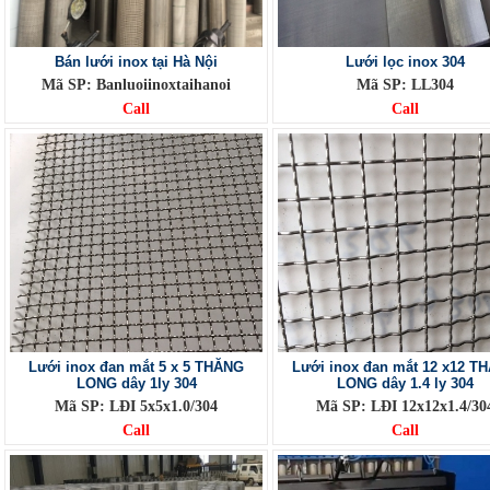
Bán lưới inox tại Hà Nội
Lưới lọc inox 304
Mã SP: Banluoiinoxtaihanoi
Mã SP: LL304
Call
Call
Lưới inox đan mắt 5 x 5 THĂNG
Lưới inox đan mắt 12 x12 T
LONG dây 1ly 304
LONG dây 1.4 ly 304
Mã SP: LĐI 5x5x1.0/304
Mã SP: LĐI 12x12x1.4/30
Call
Call