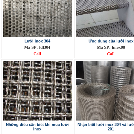
Lưới inox 304
Ứng dụng của lưới inox
Mã SP: ldl304
Mã SP: linox08
Call
Call
Những điều cần biết khi mua lưới
Nhận biết lưới inox 304 và lướ
inox
201