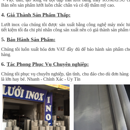
Bản nên sản phẩm lưới luôn chắc chắn và có độ thẩm mỹ cao.
4.
Giá Thành Sản Phẩm Thấp:
Lưới inox của chúng tôi được sản xuất bằng công nghệ máy móc hiệ
tiết kiệm tối đa chi phí nhân công sản xuất nên có giá thành sản phẩm 
5.
Bảo Hành Sản Phẩm:
Chúng tôi luôn xuất hóa đơn VAT đầy đủ để bảo hành sản phẩm ch
hàng
.
6.
Tác Phong Phục Vụ Chuyên nghiệp:
Chúng tôi phục vụ chuyên nghiệp, tận tình, chu đáo cho dù đơn hàng
là lớn hay bé. Nhanh - Chính Xác - Uy Tín