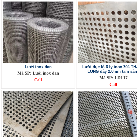
Lưới inox đan
Lưới đục lỗ 6 ly inox 304 T
LONG dày 2.0mm tấm sà
Mã SP: Lưới inox đan
Mã SP: LDL17
Call
Call