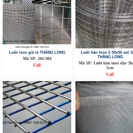
Lưới inox giá rẻ THĂNG LONG
Lưới hàn Inox ô 50x50 sợi
THĂNG LONG
Mã SP: 201/304
Mã SP: Lưới hàn inox dây 3l
Call
5cm
Call