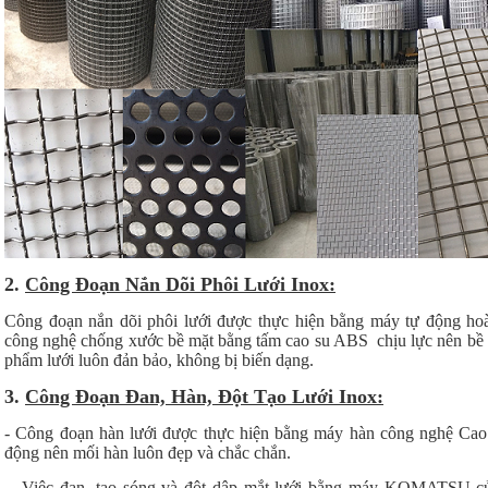
2.
Công Đoạn Nắn Dõi Phôi Lưới Inox:
Công đoạn nắn dõi phôi lưới được thực hiện bằng máy tự động hoà
công nghệ chống xước bề mặt bằng tấm cao su ABS chịu lực nên bề 
phẩm lưới luôn đản bảo, không bị biến dạng.
3.
Công Đoạn Đan, Hàn, Đột Tạo Lưới Inox:
- Công đoạn hàn lưới được thực hiện bằng máy hàn công nghệ Cao
động nên mối hàn luôn đẹp và chắc chắn.
- Việc đan, tạo sóng và đột dập mắt lưới bằng máy KOMATSU c