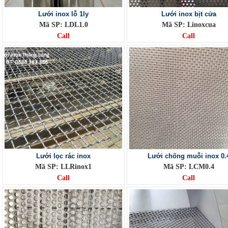
Lưới inox lỗ 1ly
Lưới inox bịt cửa
Mã SP: LDL1.0
Mã SP: Linoxcua
Call
Call
Lưới lọc rác inox
Lưới chống muỗi inox 0.
Mã SP: LLRinox1
Mã SP: LCM0.4
Call
Call