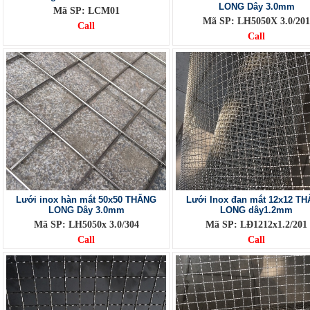
LONG Dây 3.0mm
Mã SP: LCM01
Mã SP: LH5050X 3.0/201
Call
Call
Lưới inox hàn mắt 50x50 THĂNG
Lưới Inox đan mắt 12x12 T
LONG Dây 3.0mm
LONG dây1.2mm
Mã SP: LH5050x 3.0/304
Mã SP: LĐ1212x1.2/201
Call
Call