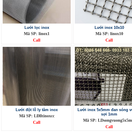
Lưới lọc inox
Lưới inox 10x10
Mã SP: linox1
Mã SP: linox10
Call
Call
Lưới đột lỗ ly tâm inox
Lưới inox 5x5mm đan sóng 
sợi 1mm
Mã SP: LĐlltinoxcc
Mã SP: LDsongvuong5x5
Call
Call