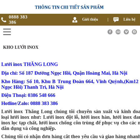
0888 383
Giới thiệu
|
Liên hệ
386
KHO LƯỚI INOX
Lưới inox THĂNG LONG
Địa chỉ: Số 187 Đường Ngọc Hồi, Quận Hoàng Mai, Hà Nội
Kho Hàng: Số 10, Khu B Trung Đoàn 664, Vĩnh Quỳnh,(Km12
Ngọc Hồi) Thanh Trì, Hà Nội
Điện Thoại: 0386 548 666
Hotline/Zalo: 0888 383 386
Lưới inox Thăng Long chúng tôi chuyên sản xuất và kinh do
loại lưới inox như: Lưới inox đột lỗ, lưới inox hàn, lưới inox đ
inox lọc tạp chất, lưới inox chống côn trùng để phục vụ cho các 
dân dụng và công nghiệp.
Chúng tôi có nhận đơn hàng cắt theo yêu cầu và giao hàng nhan