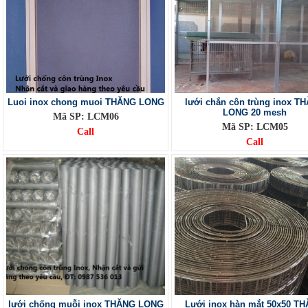
Luoi inox chong muoi THĂNG LONG
lưới chắn côn trùng inox T
LONG 20 mesh
Mã SP: LCM06
Mã SP: LCM05
Call
Call
lưới chống muỗi inox THĂNG LONG
Lưới inox hàn mắt 50x50 T