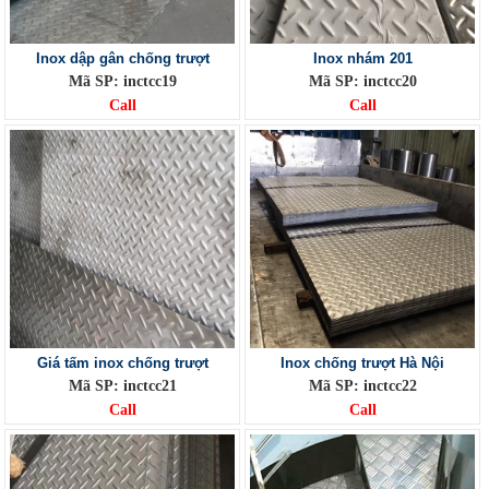
Inox dập gân chống trượt
Inox nhám 201
Mã SP: inctcc19
Mã SP: inctcc20
Call
Call
Giá tấm inox chống trượt
Inox chống trượt Hà Nội
Mã SP: inctcc21
Mã SP: inctcc22
Call
Call