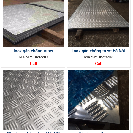
Inox gân chống trượt
inox gân chống trượt Hà Nội
Mã SP: inctcc07
Mã SP: inctcc08
Call
Call