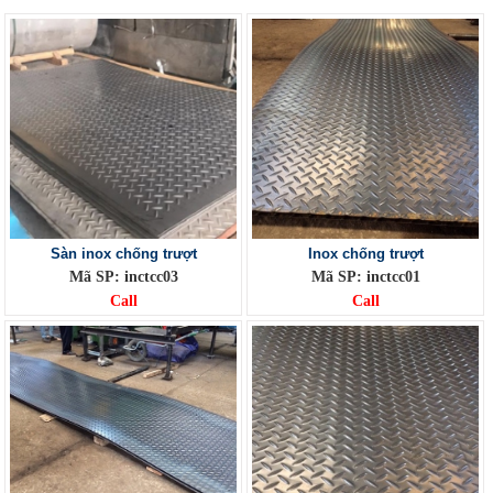
Sàn inox chống trượt
Inox chống trượt
Mã SP: inctcc03
Mã SP: inctcc01
Call
Call