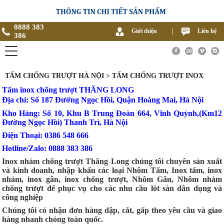
0888 383
Giới thiệu
|
Liên hệ
386
TẤM CHỐNG TRƯỢT HÀ NỘI > TẤM CHỐNG TRƯỢT INOX
Tấm inox chống trượt THĂNG LONG
Địa chỉ: Số 187 Đường Ngọc Hồi, Quận Hoàng Mai, Hà Nội
Kho Hàng: Số 10, Khu B Trung Đoàn 664, Vĩnh Quỳnh,(Km12
Đường Ngọc Hồi) Thanh Trì, Hà Nội
Điện Thoại: 0386 548 666
Hotline/Zalo: 0888 383 386
Inox nhám chống trượt Thăng Long chúng tôi chuyên sản xuất
và kinh doanh, nhập khẩu các loại Nhôm Tấm, Inox tấm, inox
nhám, inox gân, inox chống trượt, Nhôm Gân, Nhôm nhám
chống trượt để phục vụ cho các nhu cầu lót sàn dân dụng và
công nghiệp
Chúng tôi có nhận đơn hàng dập, cắt, gấp theo yêu cầu và giao
hàng nhanh chóng toàn quốc.