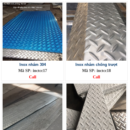
Inox nhám 304
Inox nhám chống trượt
Mã SP: inctcc17
Mã SP: inctcc18
Call
Call