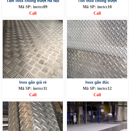
Tấm inox chống trượt Hà Nội
Tôn inox chống trượt
Mã SP: inctcc09
Mã SP: inctcc10
Call
Call
Inox gân giá rẻ
Inox gân đúc
Mã SP: inctcc11
Mã SP: inctcc12
Call
Call