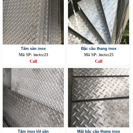
Tấm sàn inox
Bậc cầu thang inox
Mã SP: inctcc23
Mã SP: inctcc25
Call
Call
Tấm inox lót sàn
Mặt bậc cầu thang inox