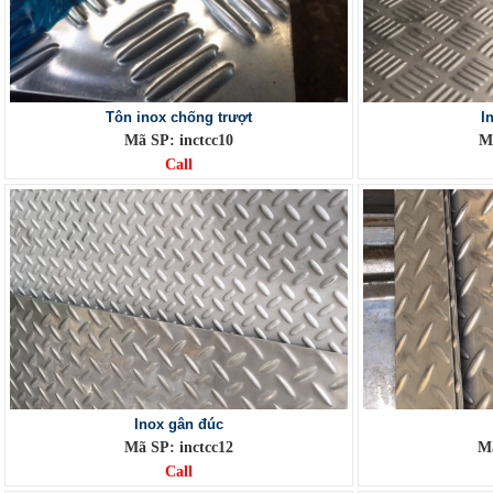
Tôn inox chống trượt
I
Mã SP: inctcc10
Mã
Call
Inox gân đúc
Mã SP: inctcc12
Mã
Call