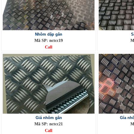
Nhôm dập gân
S
Mã SP: nctcc19
M
Call
Giá nhôm gân
Gía nh
Mã SP: nctcc21
M
Call