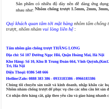
Sản phẩm có nhiều độ dày nên dễ dàng ứng dụng
Nhôm chống trượt 1.5mm, 2mm, 3mm
nhau như:
Quý khách quan tâm tới mặt hàng
nhôm t
ấm
chống t
trượt, nhôm nhám
vui lòng liên hệ
:
Tấm nhôm gân chống trượt THĂNG LONG
Địa chỉ: Số 187 Đường Ngọc Hồi, Quận Hoàng Mai, Hà Nội
Kho Hàng: Số 10, Khu B Trung Đoàn 664, Vĩnh Quỳnh,(Km1
Trì, Hà Nội
Điện Thoại: 0386 548 666
Hotline/Zalo: 0888 383 386 - 0933183386 - 0966183386
Chúng tôi chuyên sản xuất và kinh doanh, nhập khẩu các 
Nhôm nhám chống trượt để phục vụ cho các nhu cầu lót sàn 
Có nhận đơn hàng cắt, gấp theo yêu cầu và giao hàng nhanh 