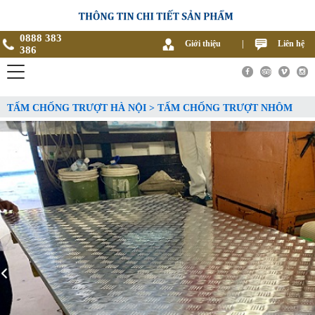
0888 383
Giới thiệu
|
Liên hệ
386
TẤM CHỐNG TRƯỢT HÀ NỘI > TẤM CHỐNG TRƯỢT NHÔM