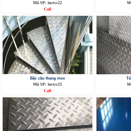
Mã SP: inctcc22
Mã
Call
Bậc cầu thang inox
Tấ
Mã SP: inctcc25
Mã
Call