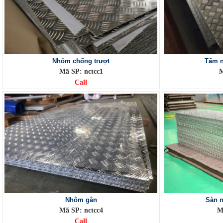
Nhôm chống trượt
Tấm n
Mã SP: nctcc1
M
Call
Nhôm gân
Sàn n
Mã SP: nctcc4
M
Call