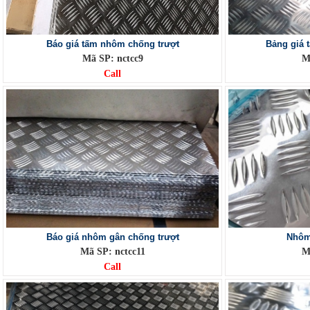
Báo giá tấm nhôm chống trượt
Bảng giá 
Mã SP: nctcc9
M
Call
Báo giá nhôm gân chống trượt
Nhôm
Mã SP: nctcc11
M
Call