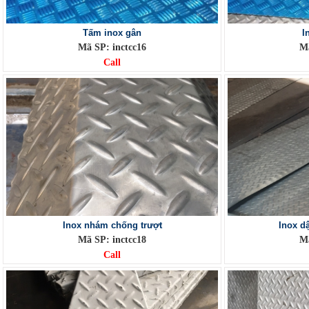
Tấm inox gân
I
Mã SP: inctcc16
Mã
Call
Inox nhám chống trượt
Inox d
Mã SP: inctcc18
Mã
Call