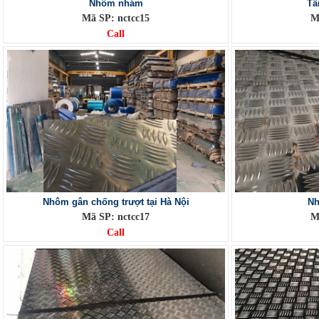
Nhôm nhám
Tấ
Mã SP: nctcc15
M
Call
Nhôm gân chống trượt tại Hà Nội
Nh
Mã SP: nctcc17
M
Call