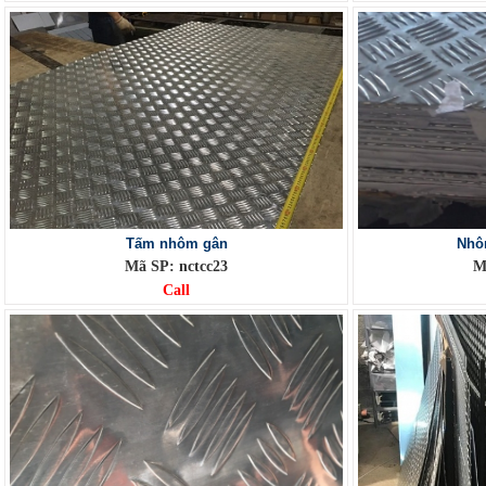
Tấm nhôm gân
Nhô
Mã SP: nctcc23
M
Call