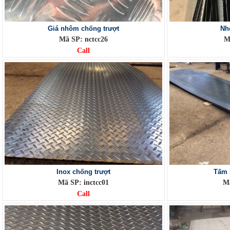
Giá nhôm chống trượt
Nh
Mã SP: nctcc26
M
Call
Inox chống trượt
Tấm 
Mã SP: inctcc01
Mã
Call