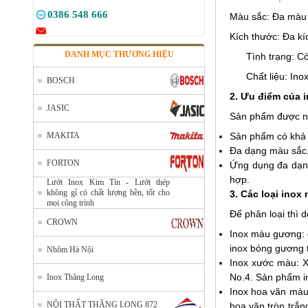
0386 548 666
Màu sắc: Đa màu
Kích thước: Đa kí
DANH MỤC THƯƠNG HIỆU
Tình trạng: C
Chất liệu: Ino
BOSCH
2. Ưu điểm của 
JASIC
Sản phẩm được nh
MAKITA
Sản phẩm có khả 
Đa dạng màu sắc,
FORTON
Ứng dụng đa dạng 
hợp.
Lưới Inox Kim Tín - Lưới thép
không gỉ có chất lượng bền, tốt cho
3. Các loại inox
mọi công trình
Để phân loại thì 
CROWN
Inox màu gương: 
inox bóng gương t
Nhôm Hà Nội
Inox xước màu: X
No.4. Sản phẩm i
Inox Thăng Long
Inox hoa văn màu:
NỘI THẤT THĂNG LONG 872
hoa văn tròn trắ