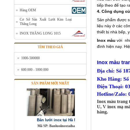
tiếp theo để tạo 
Hàng OEM
4. Công dụng củ
Cơ Sở Sản Xuất Lưới Kim Loại
Sản phẩm được sử 
Thăng Long
liệu này ở các cô
thiết bị nhà bếp, 
INOX THĂNG LONG 1015
Inox màu
với nh
đình hiện nay. Hi
TÌM THEO GIÁ
1000-500000
Inox màu tr
600.000 - 1000.000
Địa chỉ: Số 1
Kho Hàng: Số 
SẢN PHẨM MỚI NHẤT
Điện Tho
Hotline/Zalo: 
Bán lưới inox tại Hà Nội
Inox màu trang 
Mã SP: Banluoiinoxtaihanoi
U, V inox mạ màu
Call
hàng.