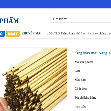
 304
Lưới inox đan ô 7x7mm 304 TLG Thăng Long khổ 1m
KHUYẾN MẠI:
Sàn inox chống trượt
Phụ Ki
Ống inox màu vàng 1
Mã sản phẩm:
Giá:
Mầu sắc:
Chất liệu:
Địa chỉ kho hàng:
Inox màu