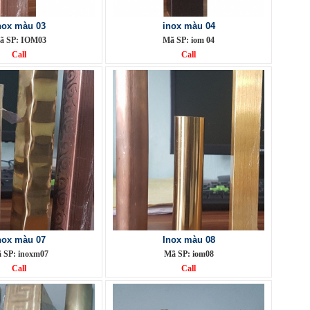
nox màu 03
inox màu 04
ã SP: IOM03
Mã SP: iom 04
Call
Call
nox màu 07
Inox màu 08
 SP: inoxm07
Mã SP: iom08
Call
Call