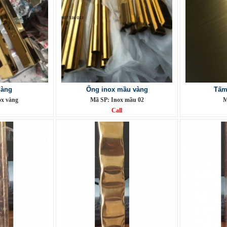
Vàng
Ống inox mầu vàng
Tấm
ox vàng
Mã SP: Inox mầu 02
M
Call