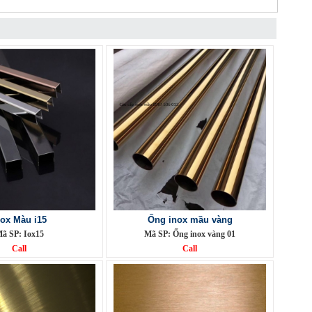
nox Màu i15
Ống inox mầu vàng
ã SP: Iox15
Mã SP: Ống inox vàng 01
Call
Call