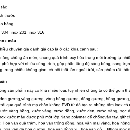
 sắc
ch thước
òn hàng
x 304, inox 201, inox 316
inox màu
iều chuyên gia đánh giá cao là ở các khía cạnh sau:
năng chống ăn mòn, chóng quá trình oxy hóa trong môi trường tự nhiê
 phù hợp với nhiều công trình, góp phần tăng độ sáng bóng, sang trọ
trong nhiều không gian, cả nội thất lẫn ngoài trời, sản phẩm rất thân
 màu
dòng sản phẩm này có khá nhiều loại, tuy nhiên chúng ta có thể gom t
đen gương,vàng gương, vàng hồng gương, đồng gương, hồng gương,
rải qua quá trình mạ chân không PVD từ đó tạo ra những tấm inox có
ước vàng hồng, xước vàng, xước đồng, xước đen, xước trắng, sọc đ
nox xước màu được phủ một lớp Nano polymer để chốngvân tay, giữ c
 Hoa văn quả trám, hoa văn trống đồng, hoa văn mai vàng, hoa hồng v
ng, hoa văn đá hoa cương, hoa văn đồng xu, hoa văn gỗ,…Nhóm inox 