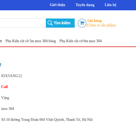
Giới thiệu
Tuyển dụng
Liên hệ
Giỏ hàng
(Chưa có sản phẩm)
ện cột cờ 5m inox 304 bóng
Phụ Kiện cột cờ 6m inox 304 bóng
Phụ Kiện cột cờ 7m inox 
2
IOXVANG12
Call
Vàng
inox 304
Số 10 đường Trung Đoàn 664 Vĩnh Quỳnh, Thanh Trì, Hà Nội