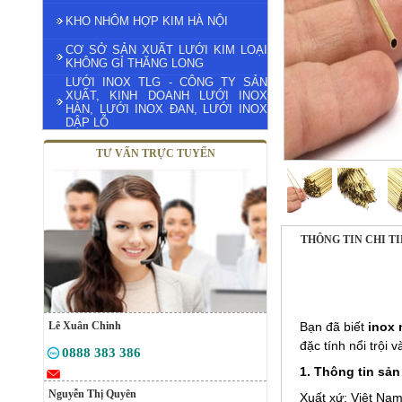
KHO NHÔM HỢP KIM HÀ NỘI
CƠ SỞ SẢN XUẤT LƯỚI KIM LOẠI
KHÔNG GỈ THĂNG LONG
LƯỚI INOX TLG - CÔNG TY SẢN
XUẤT, KINH DOANH LƯỚI INOX
HÀN, LƯỚI INOX ĐAN, LƯỚI INOX
DẬP LỖ
TƯ VẤN TRỰC TUYẾN
THÔNG TIN CHI T
Lê Xuân Chinh
Bạn đã biết
inox
đặc tính nổi trội
0888 383 386
1. Thông tin sả
Nguyễn Thị Quyên
Xuất xứ: Việt Na