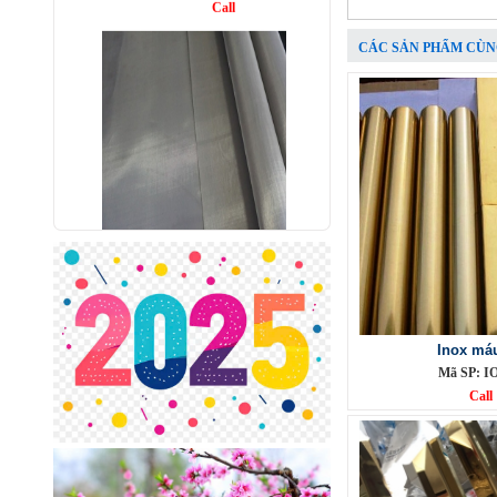
CÁC SẢN PHẨM CÙN
Lưới lọc inox 304
Mã SP: LL304
Call
Inox máu
Mã SP: I
Call