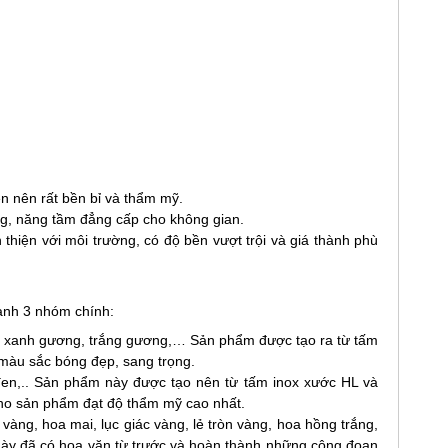
n nên rất bền bỉ và thẩm mỹ.
ng, năng tầm đẳng cấp cho không gian.
 thiện với môi trường, có độ bền vượt trội và giá thành phù
hành 3 nhóm chính:
 xanh gương, trắng gương,… Sản phẩm được tạo ra từ tấm
 màu sắc bóng đẹp, sang trọng.
en,.. Sản phẩm này được tạo nên từ tấm inox xước HL và
ho sản phẩm đạt độ thẩm mỹ cao nhất.
àng, hoa mai, lục giác vàng, lẻ tròn vàng, hoa hồng trắng,
này đã có hoa văn từ trước và hoàn thành những công đoạn