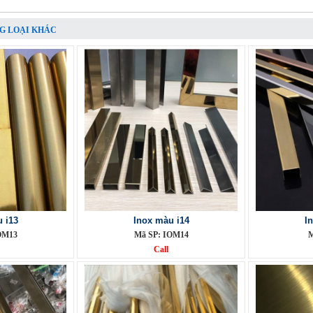
G LOẠI KHÁC
 i13
Inox màu i14
I
OM13
Mã SP: IOM14
M
Call