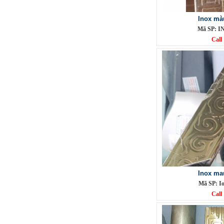
Inox mà
Mã SP: I
Call
Phụ Kiện cột cờ 5m inox 304 bóng
Mã SP: CC5m304BA
Call
Inox ma
Mã SP: I
Call