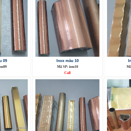
u 09
Inox màu 10
I
om09
Mã SP: iom10
Mã
Call