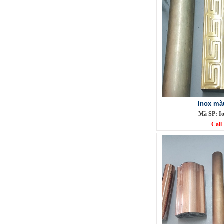
Phụ Kiện cột cờ 6m inox 304 bóng
Mã SP: CC6M304BA
Call
Inox mà
Mã SP: I
Call
Phụ Kiện cột cờ 7m inox 304 bóng
Mã SP: CC7M304BA