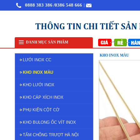
0888 383 386
/0386 548 666
|
Bán lưới inox tại Hà Nội
Lưới lọc inox
DANH MỤC SẢN PHẨM
KHO INOX MÀU
LƯỚI INOX CC
KHO INOX MÀU
KHO LƯỚI INOX
KHO CÁP XÍCH INOX
PHỤ KIỆN CỘT CỜ
KHO BULONG ỐC VÍT INOX
TẤM CHỐNG TRƯỢT HÀ NỘI