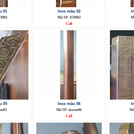
u 01
Inox màu 02
I
NM01
Mã SP: IOM02
M
Call
u 05
Inox màu 06
I
om05
Mã SP: inoxm06
Mã
Call