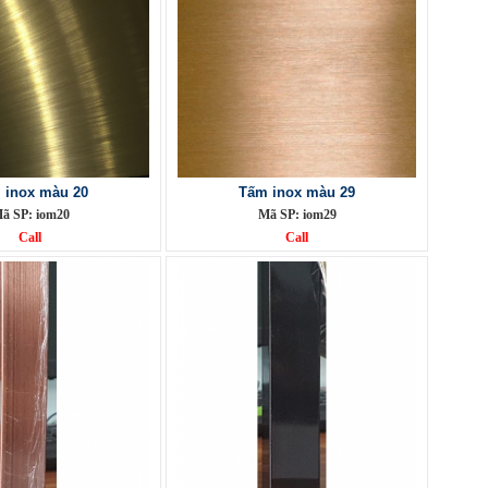
 inox màu 20
Tấm inox màu 29
ã SP: iom20
Mã SP: iom29
Call
Call