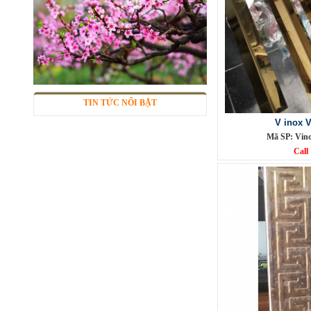
Lưới inox đan ô 7x7mm 304 TLG
Thăng Long khổ 1m
Mã SP: TLG030360-304
285.000 đ
TIN TỨC NỔI BẬT
V inox 
Mã SP: Vin
Call
Sàn inox chống trượt
Mã SP: inctcc03
Call