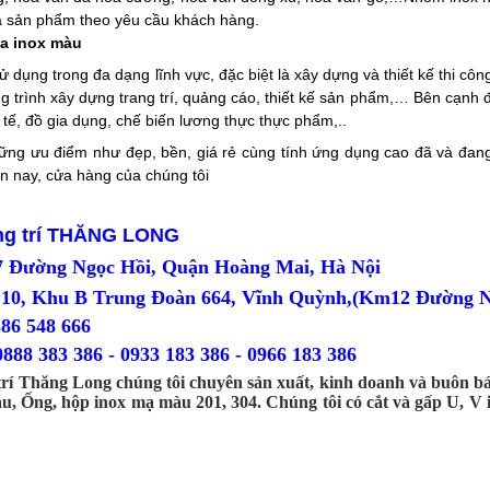
ra sản phẩm theo yêu cầu khách hàng.
a inox màu
dụng trong đa dạng lĩnh vực, đặc biệt là xây dựng và thiết kế thi công
ng trình xây dựng trang trí, quảng cáo, thiết kế sản phẩm,… Bên cạnh 
y tế, đồ gia dụng, chế biến lương thực thực phẩm,..
ững ưu điểm như đẹp, bền, giá rẻ cùng tính ứng dụng cao đã và đang 
ện nay, cửa hàng của chúng tôi
ang trí THĂNG LONG
87 Đường Ngọc Hồi, Quận Hoàng Mai, Hà Nội
10, Khu B Trung Đoàn 664, Vĩnh Quỳnh,(Km12 Đường Ng
ại: 0386 548 666
0888 383 386 - 0933 183 386 - 0966 183 386
trí Thăng Long chúng tôi chuyên sản xuất, kinh doanh và buôn bá
, Ống, hộp inox mạ màu 201, 304. Chúng tôi có cắt và gấp U, V 