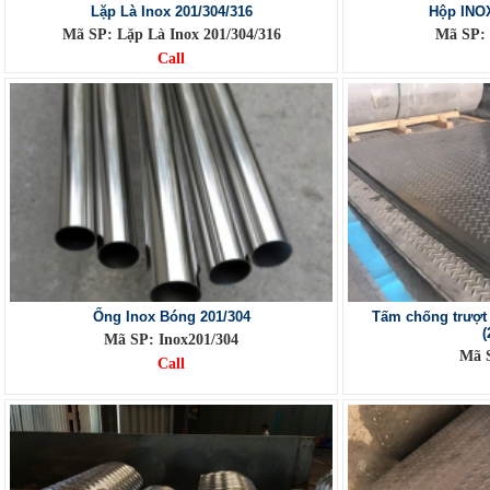
Lặp Là Inox 201/304/316
Hộp INOX
Mã SP: Lặp Là Inox 201/304/316
Mã SP: 
Call
Ống Inox Bóng 201/304
Tấm chống trượt
(
Mã SP: Inox201/304
Mã 
Call