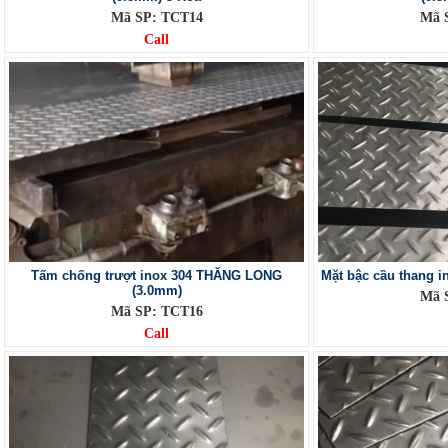
Mã SP: TCT14
Mã 
Call
Tấm chống trượt inox 304 THĂNG LONG
Mặt bậc cầu thang 
(3.0mm)
Mã 
Mã SP: TCT16
Call