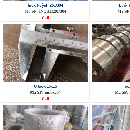
Inox Huỳnh 201/304
Lưới 
Mã SP: INOXH201/304
Mã SP
Call
U Inox 15x15
Ino
Mã SP: uinox304
Mã SP: 
Call