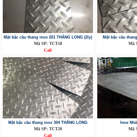
Mặt bậc cầu thang inox 201 THĂNG LONG (2ly)
Mặt bậc cầu than
Mã SP: TCT18
Mã 
Call
Mặt bậc cầu thang inox 304 THĂNG LONG
Inox Nhá
Mã SP: TCT20
Mã 
Call