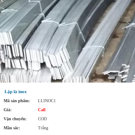
Lập là inox
Mã sản phẩm:
LLINOC1
Giá:
Call
Vận chuyển:
COD
Mầu sắc:
Trắng