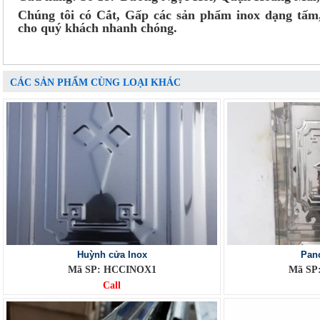
Chúng tôi có Cắt, Gấp các sản phẩm inox dạng tấm,
cho quý khách nhanh chóng.
CÁC SẢN PHẨM CÙNG LOẠI KHÁC
Huỳnh cửa Inox
Pan
Mã SP: HCCINOX1
Mã SP
Call