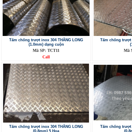
Tấm chống trượt inox 304 THĂNG LONG
Tấm chống trượt
(1.0mm) dạng cuộn
(
Mã SP: TCT11
Mã 
Call
Tấm chống trượt inox 304 THĂNG LONG
Tấm chống trượt
(0.8mm) 5 Hoa
(0.