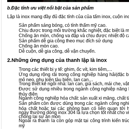
b.Đặc tính ưu việt nổi bật của sản phẩm
Lập là inox mang đầy đủ đặc tính của của tấm inox, cuộn in
Sản phẩm sáng bóng, có tính thẩm mỹ cao.
Chịu được trong môi trường khắc nghiệt, đặc biệt là m
Chống ăn mòn, chống va đập và chịu được nhiệt độ c
Sản phẩm dễ gia công theo mục đích sử dụng
Chống ăn mòn cao.
Dễ cuộn, dễ gia công, dễ vận chuyển.
2.Những ứng dụng của thanh lập là inox
Trong các thiết bị y tế: ghim, ốc vít, kim tiêm,…
Ứng dụng rộng rãi trong công nghiệp hàng hải(đặc biệ
mỏ neo, phụ kiện tàu biển, lan can…
Trong thiết kế ngôi nhà: lan can, giá sách, mái che, vậ
Được sử dụng nhiều trong ngành công nghiệp năng l
thủy điện
Ngành công nghiệp hóa chất: sản xuất xi măng, chất 
Sản phẩm còn được dùng trong các ngành công nghiệ
hóa chất hoặc tại các phòng ban có liên quan tới 
ngày thường dòng inox 304 là lựa chọn tốt nhất cho v
chống lại sự ăn mòn
Ngoài ra thanh la còn góp mặt tại công trình kiến tr
mỹ