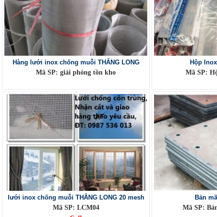
Hàng lưới inox chống muỗi THĂNG LONG
Hộp Inox
Mã SP: giải phóng tồn kho
Mã SP: Hộ
lưới inox chống muỗi THĂNG LONG 20 mesh
Bản mã
Mã SP: LCM04
Mã SP: Bản