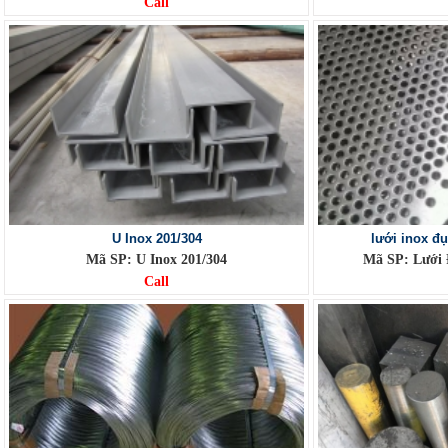
Call
U Inox 201/304
lưới inox đ
Mã SP: U Inox 201/304
Mã SP: Lưới 
Call