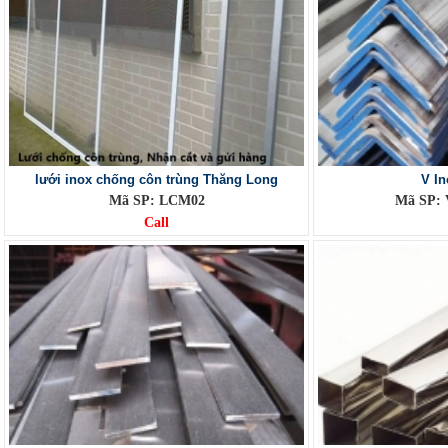
lưới inox chống côn trùng Thăng Long
V In
Mã SP: LCM02
Mã SP: 
Call