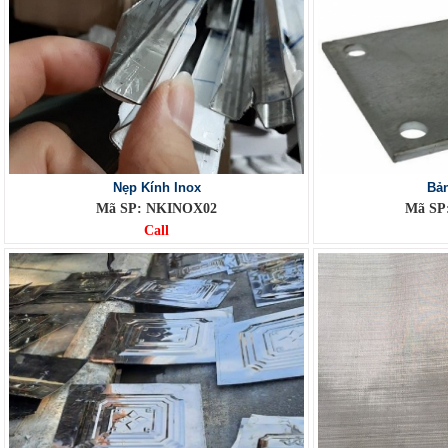
Nẹp Kính Inox
Bản
Mã SP: NKINOX02
Mã SP
Call