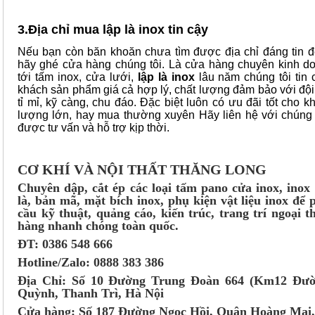
3.Địa chỉ mua lập là inox tin cậy
Nếu bạn còn băn khoăn chưa tìm được địa chỉ đáng tin để 
hãy ghé cửa hàng chúng tôi. Là cửa hàng chuyên kinh doa
tới tấm inox, cửa lưới,
lập là inox
lâu năm chúng tôi tin 
khách sản phẩm giá cả hợp lý, chất lượng đảm bảo với đội
tỉ mỉ, kỹ càng, chu đáo. Đặc biệt luôn có ưu đãi tốt cho 
lượng lớn, hay mua thường xuyên Hãy liên hệ với chúng 
được tư vấn và hỗ trợ kịp thời.
CƠ KHÍ VÀ NỘI THẤT THĂNG LONG
Chuyên dập, cắt ép các loại tấm pano cửa inox, inox
là, bản mã, mặt bích inox, phụ kiện vật liệu inox để
cầu kỹ thuật, quảng cáo, kiến trúc, trang trí ngoại t
hàng nhanh chóng toàn quốc.
ĐT: 0386 548 666
Hotline/Zalo: 0888 383 386
Địa Chỉ: Số 10 Đường Trung Đoàn 664 (Km12 Đườ
Quỳnh, Thanh Trì, Hà Nội
Cửa hàng: Số 187 Đường Ngọc Hồi, Quận Hoàng Mai,