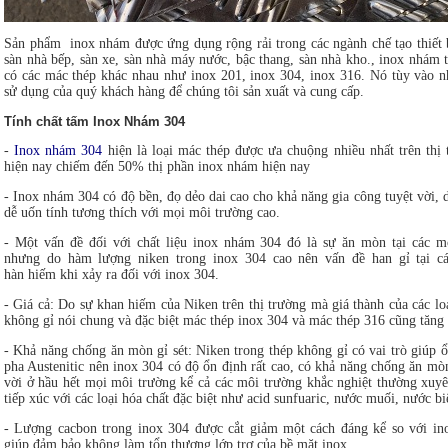
Sản phẩm inox nhám được ứng dụng rộng rải trong các ngành chế tạo thiết 
sàn nhà bếp, sàn xe, sàn nhà máy nước, bậc thang, sàn nhà kho., inox nhám 
có các mác thép khác nhau như inox 201, inox 304, inox 316. Nó tùy vào n
sử dụng của quý khách hàng để chúng tôi sản xuất và cung cấp.
Tính chất tấm Inox Nhám 304
-
Inox nhám 304
hiện là loại mác thép được ưa chuộng nhiều nhất trên thị 
hiện nay chiếm đến 50% thị phần inox nhám hiện nay
- Inox nhám 304 có độ bền, đọ dẻo dai cao cho khả năng gia công tuyệt vời, 
dễ uốn tính tương thích với mọi môi trường cao.
- Một vấn đề đối với chất liệu inox nhám 304 đó là sự ăn mòn tại các m
nhưng do hàm lượng niken trong inox 304 cao nên vấn đề han gỉ tại c
hàn hiếm khi xảy ra đối với inox 304.
- Giá cả: Do sự khan hiếm của Niken trên thị trường mà giá thành của các lo
không gỉ nói chung và đặc biệt mác thép inox 304 và mác thép 316 cũng tăng 
- Khả năng chống ăn mòn gỉ sét: Niken trong thép không gỉ có vai trò giúp 
pha Austenitic nên inox 304 có độ ổn định rất cao, có khả năng chống ăn mò
vời ở hầu hết mọi môi trường kể cả các môi trường khắc nghiệt thường xuyê
tiếp xúc với các loại hóa chất đặc biệt như acid sunfuaric, nước muối, nước bi
- Lượng cacbon trong inox 304 được cắt giảm một cách đáng kể so với in
giúp đảm bảo không làm tổn thương lớp trơ của bề mặt inox.