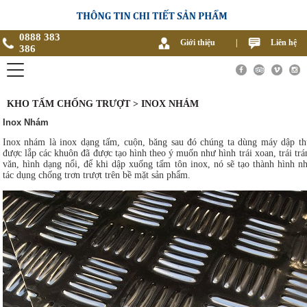
0888 383
Giới thiệu
|
Liên hệ
386
KHO TẤM CHỐNG TRƯỢT > INOX NHÁM
Inox Nhám
Inox nhám là inox dạng tấm, cuộn, băng sau đó chúng ta dùng máy dập th
được lắp các khuôn đã được tạo hình theo ý muốn như hình trái xoan, trái tr
văn, hình dạng nổi, để khi dập xuống tấm tôn inox, nó sẽ tạo thành hình n
tác dụng chống trơn trượt trên bề mặt sản phẩm.