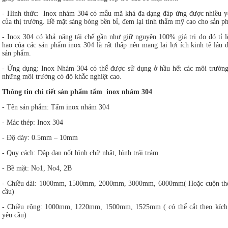
- Hình thức: Inox nhám 304 có mẫu mã khá đa dạng đáp ứng được nhiều y
của thị trường. Bề mặt sáng bóng bền bỉ, đem lại tính thẩm mỹ cao cho sản p
- Inox 304 có khả năng tái chế gần như giữ nguyên 100% giá trị do đó tỉ l
hao của các sản phẩm inox 304 là rất thấp nên mang lại lợi ích kinh tế lâu 
sản phẩm.
- Ứng dụng: Inox Nhám 304 có thể được sử dụng ở hầu hết các môi trường
những môi trường có độ khắc nghiệt cao.
Thông tin chi tiết sản phẩm tấm inox nhám 304
- Tên sản phẩm: Tấm inox nhám 304
- Mác thép: Inox 304
- Độ dày: 0.5mm – 10mm
- Quy cách: Dập đan nốt hình chữ nhật, hình trái trám
- Bề mặt: No1, No4, 2B
- Chiều dài: 1000mm, 1500mm, 2000mm, 3000mm, 6000mm( Hoặc cuộn th
cầu)
- Chiều rộng: 1000mm, 1220mm, 1500mm, 1525mm ( có thể cắt theo kích
yêu cầu)